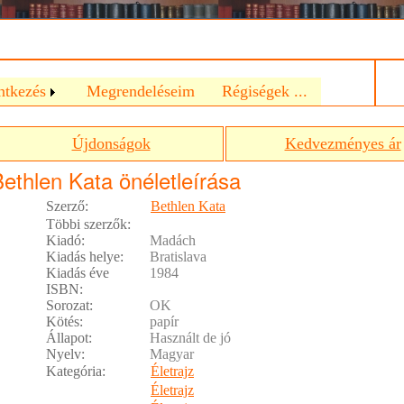
a
ntkezés
Megrendeléseim
Régiségek ...
Újdonságok
Kedvezményes ár
ethlen Kata önéletleírása
Szerző:
Bethlen Kata
Többi szerzők:
Kiadó:
Madách
Kiadás helye:
Bratislava
Kiadás éve
1984
ISBN:
Sorozat:
OK
Kötés:
papír
Állapot:
Használt de jó
Nyelv:
Magyar
Kategória:
Életrajz
Életrajz