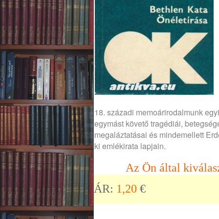
18. századi memoárirodalmunk egyi
egymást követő tragédiái, betegsége
megaláztatásai és mindemellett Erd
ki emlékirata lapjain.
Az Ön által kiválas
ÁR:
1,20
€