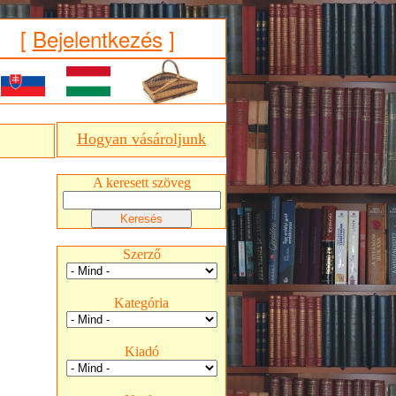
[
Bejelentkezés
]
Hogyan vásároljunk
A keresett szöveg
Szerző
Kategória
Kiadó