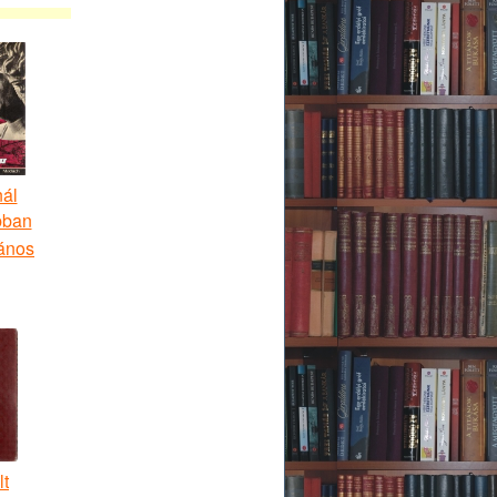
ál
bban
ános
lt