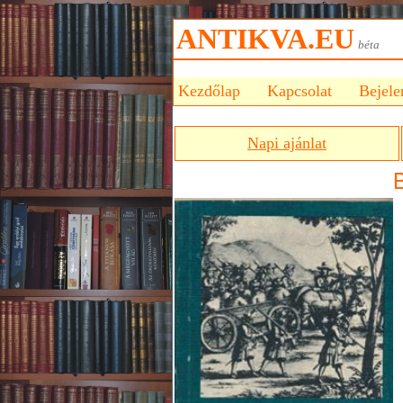
ANTIKVA.EU
bét
Kezdőlap
Kapcsolat
Bejele
Napi ajánlat
B