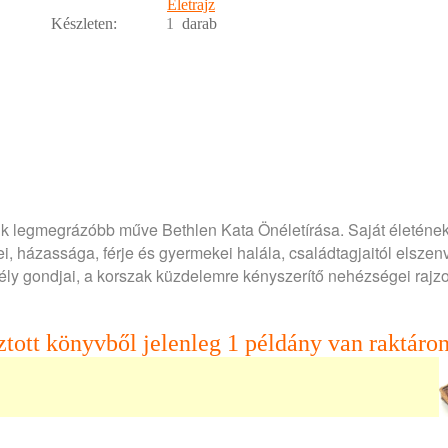
Életrajz
Készleten:
1
darab
k legmegrázóbb műve Bethlen Kata Önéletírása. Saját életéne
i, házassága, férje és gyermekei halála, családtagjaitól elszen
ély gondjai, a korszak küzdelemre kényszerítő nehézségei rajz
ztott könyvből jelenleg 1 példány van raktáron