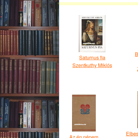
B
Saturnus fia
Szentkuthy Miklós
Elbes
Az én népem