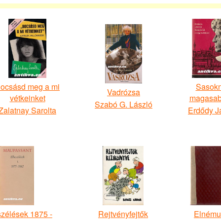
ocsásd meg a mi
Sasokn
Vadrózsa
vétkeinket
magasa
Szabó G. László
Zalatnay Sarolta
Erdődy J
zélések 1875 -
Rejtvényfejtők
Elnému