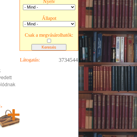
Nyelv
Állapot
Csak a megvásárolhatók:
3734544
Látogatás:
k
vedett
olódnak
.