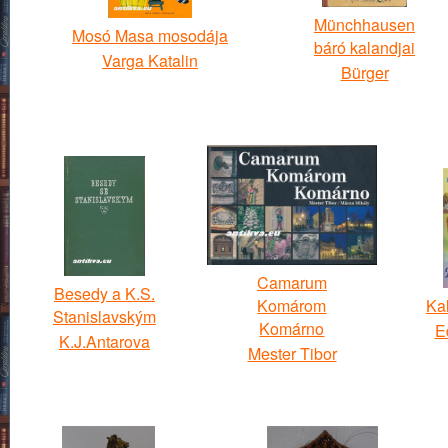
Münchhausen
Mosó Masa mosodája
báró kalandjai
Varga Katalin
Bürger
Camarum
Besedy a K.S.
Komárom
Ka
Stanislavským
Komárno
E
K.J.Antarova
Mester Tibor