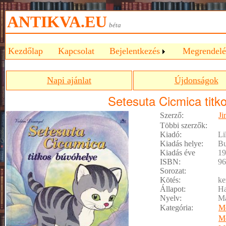
ANTIKVA.EU
béta
Kezdőlap
Kapcsolat
Bejelentkezés
Megrendelé
Napi ajánlat
Újdonságok
Setesuta Cicmica titk
Szerző:
Ji
Többi szerzők:
Kiadó:
Li
Kiadás helye:
Bu
Kiadás éve
19
ISBN:
96
Sorozat:
Kötés:
ke
Állapot:
Ha
Nyelv:
M
Kategória:
M
M