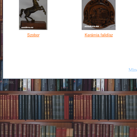
Szobor
Kerámia falidísz
Mind
GIF89a;