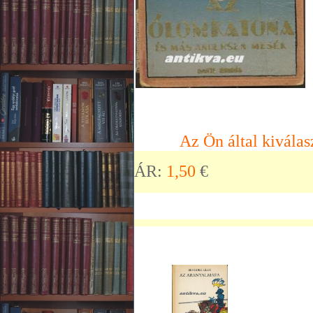
Az Ön által kiválas
ÁR:
1,50
€