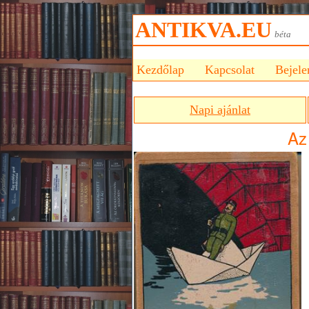
ANTIKVA.EU
bét
Kezdőlap
Kapcsolat
Bejele
Napi ajánlat
Az