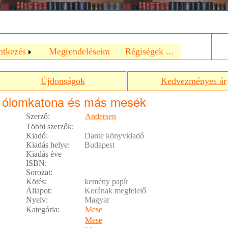
a
ntkezés
Megrendeléseim
Régiségek ...
Újdonságok
Kedvezményes ár
 ólomkatona és más mesék
Szerző:
Andersen
Többi szerzők:
Kiadó:
Dante könyvkiadó
Kiadás helye:
Budapest
Kiadás éve
ISBN:
Sorozat:
Kötés:
kemény papír
Állapot:
Korának megfelelő
Nyelv:
Magyar
Kategória:
Mese
Mese