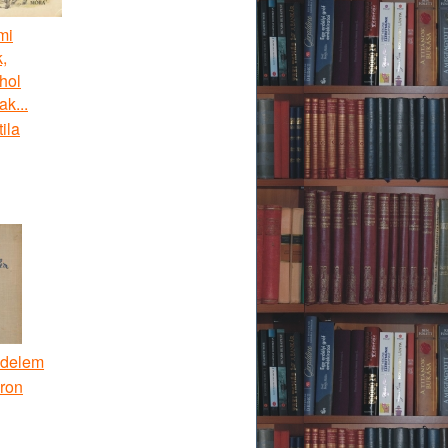
mi
,
hol
ak...
tila
edelem
ron