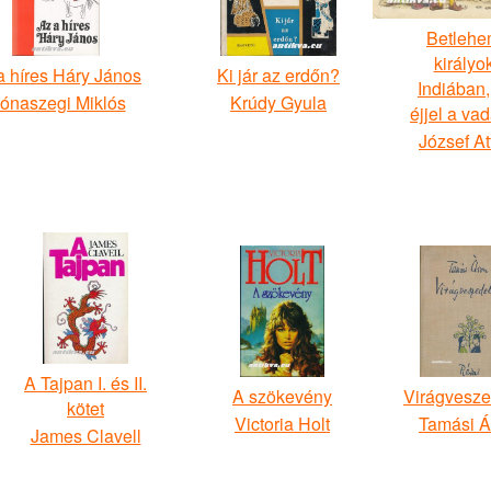
Betlehe
királyok
a híres Háry János
Ki jár az erdőn?
Indiában,
ónaszegi Miklós
Krúdy Gyula
éjjel a vad
József At
A Tajpan I. és II.
A szökevény
Virágvesz
kötet
Victoria Holt
Tamási Á
James Clavell