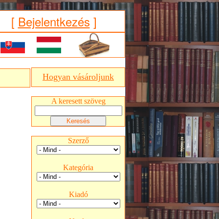
[
Bejelentkezés
]
Hogyan vásároljunk
A keresett szöveg
Szerző
Kategória
Kiadó