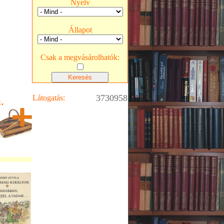
Nyelv
Állapot
Csak a megvásárolhatók:
3730958
Látogatás:
.