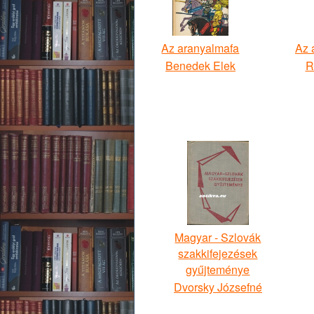
Az aranyalmafa
Az 
Benedek Elek
R
Magyar - Szlovák
szakkifejezések
gyűjteménye
Dvorsky Józsefné