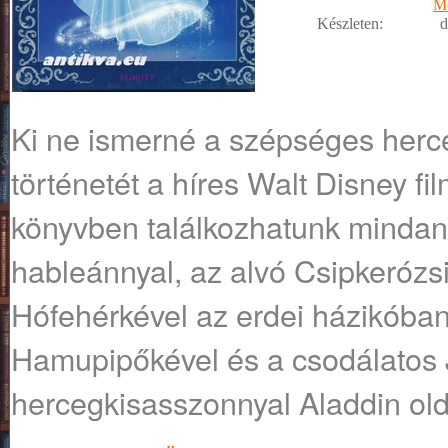
M
Készleten:
d
Ki ne ismerné a szépséges her
történetét a híres Walt Disney f
könyvben találkozhatunk mindannyi
hableánnyal, az alvó Csipkerózsik
Hófehérkével az erdei házikóban
Hamupipőkével és a csodálatos
hercegkisasszonnyal Aladdin old