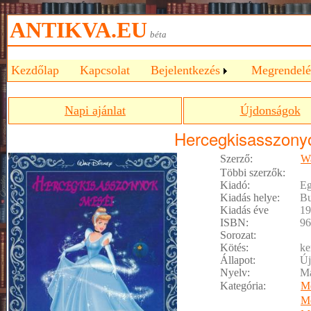
ANTIKVA.EU
béta
Kezdőlap
Kapcsolat
Bejelentkezés
Megrendelé
Napi ajánlat
Újdonságok
Hercegkisasszony
Szerző:
Wa
Többi szerzők:
Kiadó:
Eg
Kiadás helye:
Bu
Kiadás éve
19
ISBN:
96
Sorozat:
Kötés:
ke
Állapot:
Új
Nyelv:
M
Kategória:
M
M