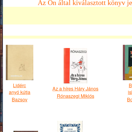
Az Ön által kiválasztott könyv je
Lidérc
B
Az a híres Háry János
anyó kútja
i
Rónaszegi Miklós
Bazsov
Bo