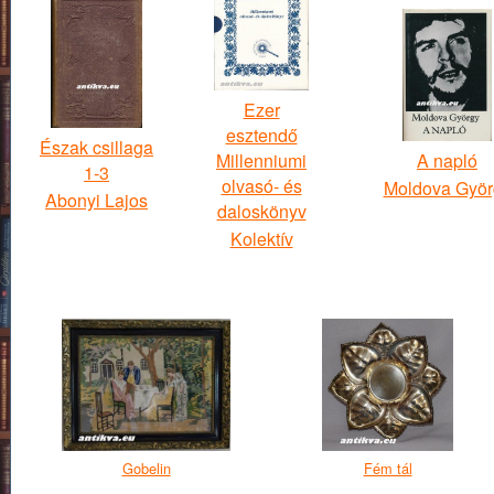
Ezer
esztendő
Észak csillaga
Millenniumi
A napló
1-3
olvasó- és
Moldova Györ
Abonyi Lajos
daloskönyv
Kolektív
Gobelin
Fém tál