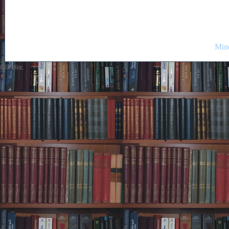
Mind
GIF89a;