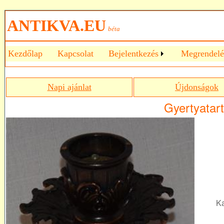
ANTIKVA.EU
béta
Kezdőlap
Kapcsolat
Bejelentkezés
Megrendelé
Napi ajánlat
Újdonságok
Gyertyatar
Ka