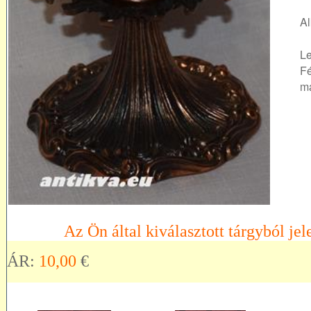
Al
Le
Fé
m
Az Ön által kiválasztott tárgyból jel
ÁR:
10,00
€