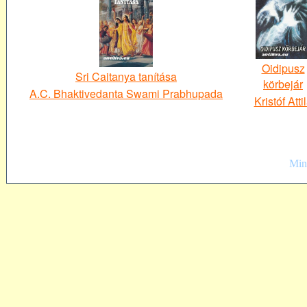
Oidipusz
Sri Caitanya tanítása
körbejár
A.C. Bhaktivedanta Swami Prabhupada
Kristóf Atti
Mind