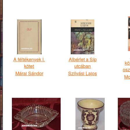
A féltékenyek I.
Albérlet a Síp
kö
kötet
utcában
osz
Márai Sándor
Szilvási Lajos
Mo