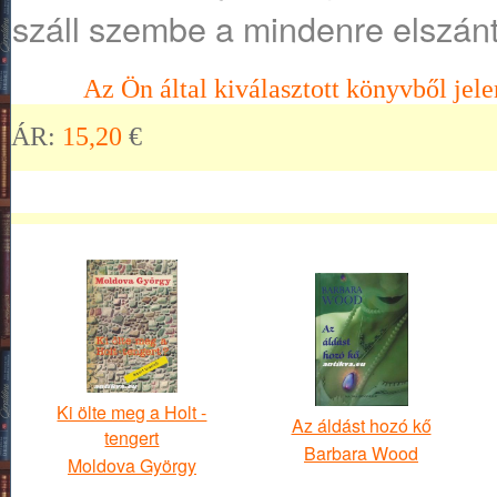
száll szembe a mindenre elszán
Az Ön által kiválasztott könyvből jele
ÁR:
15,20
€
Ki ölte meg a Holt -
Az áldást hozó kő
tengert
Barbara Wood
Moldova György