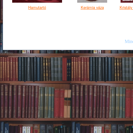
Hamutartó
Kerámia váza
Kristál
Mind
GIF89a;