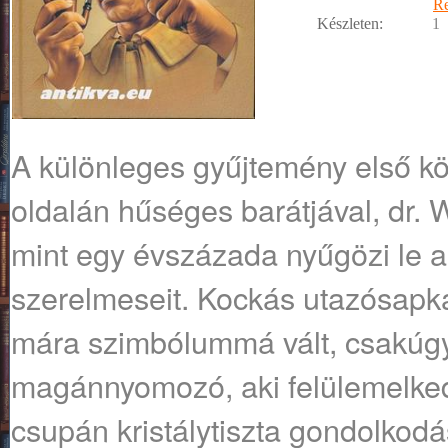
R
Készleten:
1
A különleges gyűjtemény első kö
oldalán hűséges barátjával, dr.
mint egy évszázada nyűgözi le a
szerelmeseit. Kockás utazósapká
mára szimbólummá vált, csakúgy
magánnyomozó, aki felülemelke
csupán kristálytiszta gondolkodá