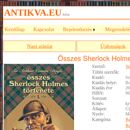
ANTIKVA.EU
béta
Kezdőlap
Kapcsolat
Bejelentkezés
Megrendelé
Napi ajánlat
Újdonságok
Összes Sherlock Holmes
Szerző:
Si
Többi szerzők:
Kiadó:
Sz
Kiadás helye:
Bu
Kiadás éve
20
ISBN:
96
Sorozat:
Kötés:
ke
Állapot:
Új
Nyelv:
M
Kategória:
R
R