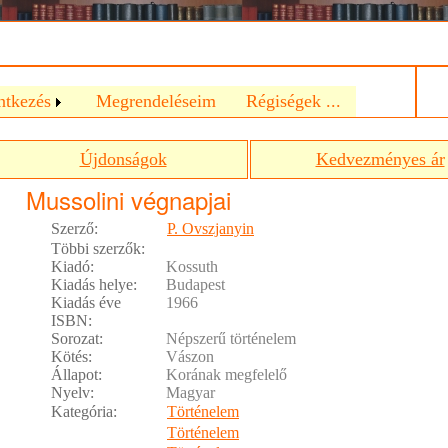
a
ntkezés
Megrendeléseim
Régiségek ...
Újdonságok
Kedvezményes ár
Mussolini végnapjai
Szerző:
P. Ovszjanyin
Többi szerzők:
Kiadó:
Kossuth
Kiadás helye:
Budapest
Kiadás éve
1966
ISBN:
Sorozat:
Népszerű történelem
Kötés:
Vászon
Állapot:
Korának megfelelő
Nyelv:
Magyar
Kategória:
Történelem
Történelem