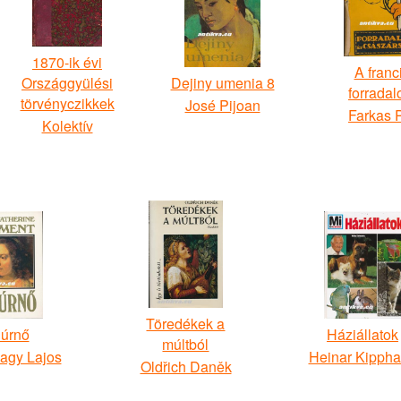
1870-ik évi
A franc
Országgyülési
Dejiny umenia 8
forrada
törvényczikkek
José Pijoan
Farkas 
Kolektív
Töredékek a
 úrnő
Háziállatok
múltból
agy Lajos
Heinar Kippha
Oldřich Daněk