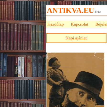
ANTIKVA.EU
bét
Kezdőlap
Kapcsolat
Bejele
Napi ajánlat