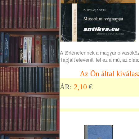
A történelennek a magyar olvasóköz
1apjait eleveníti fel ez a mű, az ola
Az Ön által kiválas
ÁR:
2,10
€