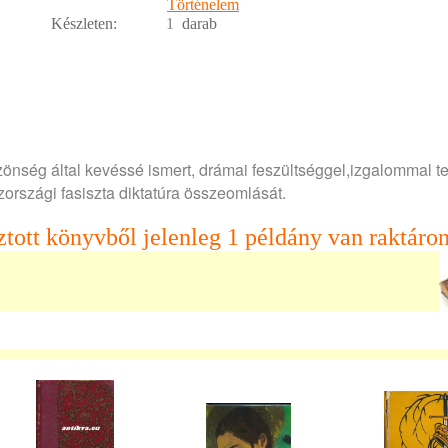
Történelem
Készleten:
1
darab
önség által kevéssé ismert, drámai feszültséggel,izgalommal te
szországi fasiszta diktatúra összeomlását.
ztott könyvből jelenleg 1 példány van raktáron