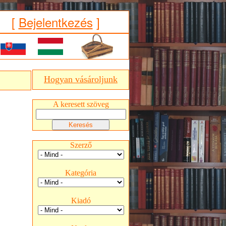
[
Bejelentkezés
]
Hogyan vásároljunk
A keresett szöveg
Szerző
Kategória
Kiadó