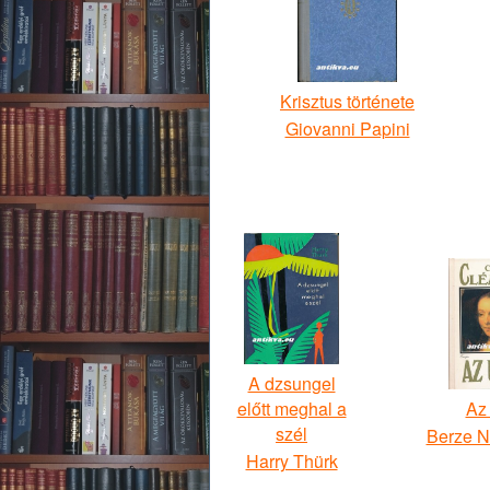
Krisztus története
Giovanni Papini
A dzsungel
előtt meghal a
Az
szél
Berze N
Harry Thürk