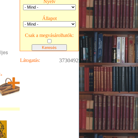
Nyelv
Állapot
Csak a megvásárolhatók:
ljes
3730492
Látogatás:
.