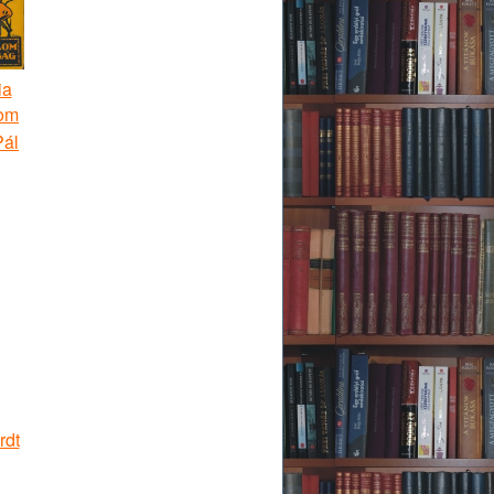
ia
lom
Pál
rdt