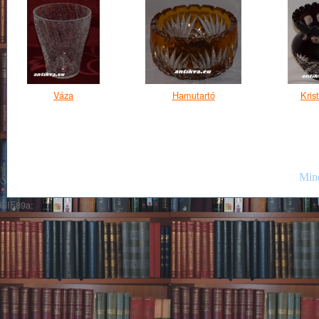
Váza
Hamutartó
Kris
Mind
GIF89a;