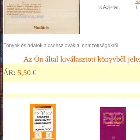
Sz
Készleten:
1
Tények és adatok a csehszlovákiai nemzetiségekről
Az Ön által kiválasztott könyvből jele
ÁR:
5,50
€