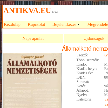
ANTIKVA.EU
béta
Kezdőlap
Kapcsolat
Bejelentkezés
Megrendelé
Napi ajánlat
Újdonságok
Államalkotó nemz
Szerző:
Gy
Többi szerzők:
Kiadó:
M
Kiadás helye:
Br
Kiadás éve
19
ISBN:
80
Sorozat:
Kötés:
vá
Állapot:
Ha
Nyelv:
M
Kategória:
Sz
Sz