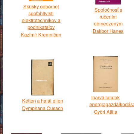
Skúšky odbornej
Spoločnosť s
spoľahlivisti
ručením
elektrotechnikov a
obmedzeným
podnikateľov
Dalibor Hanes
Kazimír Kremničan
Iparvállalatok
Ketten a halál ellen
energiagazdálkodás
Dymphana Cusach
Győri Attila