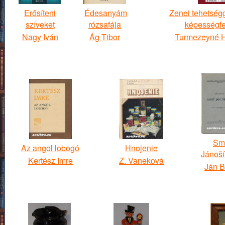
Erősíteni
Édesanyám
Zenei tehetség
szíveket
rózsafája
képességfe
Nagy Iván
Ág Tibor
Turmezeyné Ha
Sm
Az angol lobogó
Hnojenie
Jánoš
Kertész Imre
Z. Vaneková
Ján B