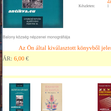
Z
Készleten:
1
Balony község népzenei monográfiája
Az Ön által kiválasztott könyvből jele
ÁR:
6,00
€