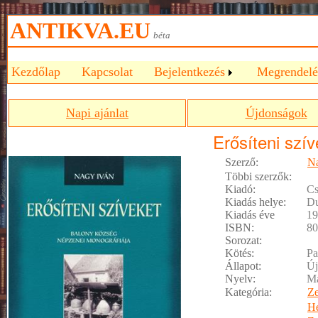
ANTIKVA.EU
béta
Kezdőlap
Kapcsolat
Bejelentkezés
Megrendelé
Napi ajánlat
Újdonságok
Erősíteni szív
Szerző:
Na
Többi szerzők:
Kiadó:
C
Kiadás helye:
Du
Kiadás éve
19
ISBN:
80
Sorozat:
Kötés:
Pa
Állapot:
Új
Nyelv:
M
Kategória:
Z
He