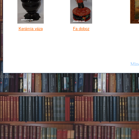
Kerámia váza
Fa doboz
Mind
GIF89a;