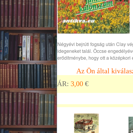
Négyévi bejrúti fogság után Clay vég
idegeneket talál. Öccse engedélyéve
erődítménybe, hogy ott a középkori 
Az Ön által kiválas
ÁR:
3,00
€