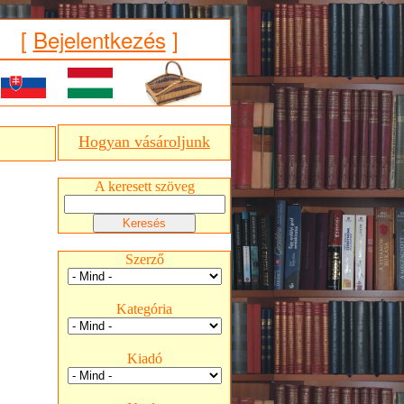
[
Bejelentkezés
]
Hogyan vásároljunk
A keresett szöveg
Szerző
Kategória
Kiadó