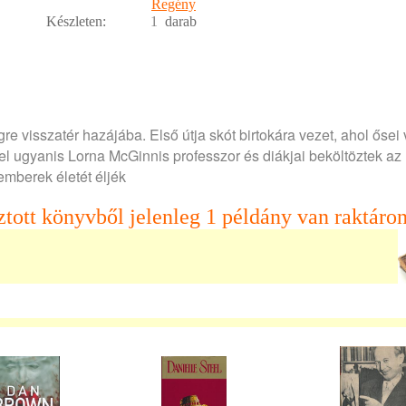
Regény
Készleten:
1
darab
re visszatér hazájába. Első útja skót birtokára vezet, ahol ősei
l ugyanis Lorna McGinnis professzor és diákjai beköltöztek az
emberek életét éljék
ztott könyvből jelenleg 1 példány van raktáron