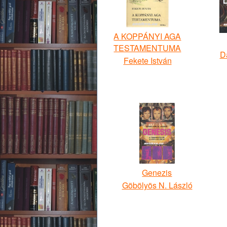
A KOPPÁNYI AGA
TESTAMENTUMA
D
Fekete István
Genezis
Göbölyös N. László