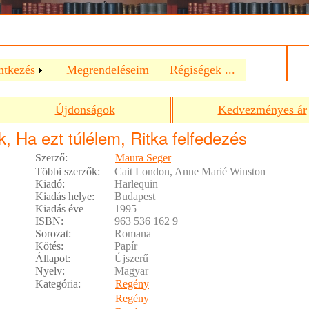
a
ntkezés
Megrendeléseim
Régiségek ...
Újdonságok
Kedvezményes ár
k, Ha ezt túlélem, Ritka felfedezés
Szerző:
Maura Seger
Többi szerzők:
Cait London, Anne Marié Winston
Kiadó:
Harlequin
Kiadás helye:
Budapest
Kiadás éve
1995
ISBN:
963 536 162 9
Sorozat:
Romana
Kötés:
Papír
Állapot:
Újszerű
Nyelv:
Magyar
Kategória:
Regény
Regény