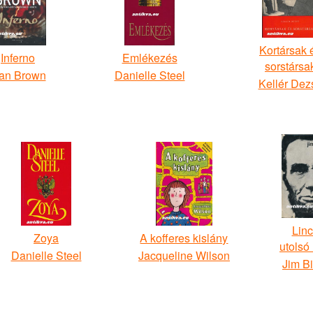
Kortársak 
Inferno
Emlékezés
sorstársa
an Brown
Danielle Steel
Kellér Dez
Linc
Zoya
A kofferes kislány
utolsó
Danielle Steel
Jacqueline Wilson
Jim B