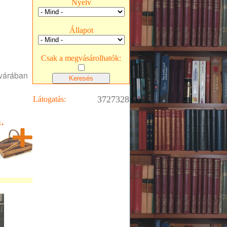
Nyelv
Állapot
Csak a megvásárolhatók:
 várában
3727328
Látogatás:
.