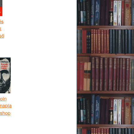
és
k
ső
oln
 napja
ishop