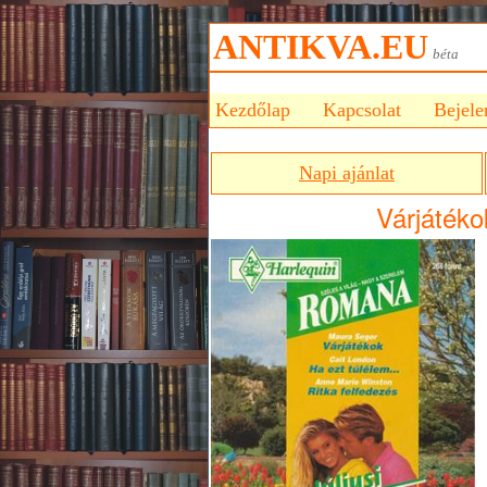
ANTIKVA.EU
bét
Kezdőlap
Kapcsolat
Bejele
Napi ajánlat
Várjátéko