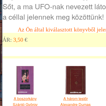
Sőt, a ma UFO-nak nevezett lát
a céllal jelennek meg közöttünk!
Az Ön által kiválasztott könyvből jele
ÁR:
3,50
€
A boszorkány
A három testőr
Szántó György
Alexandre Dumas