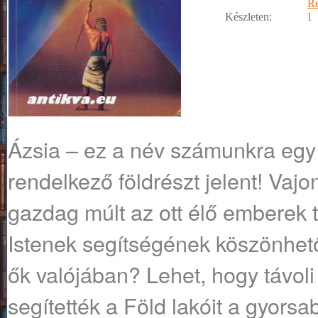
R
Készleten:
1
Ázsia – ez a név számunkra egy m
rendelkező földrészt jelent! Vajo
gazdag múlt az ott élő emberek 
Istenek segítségének köszönhető
ők valójában? Lehet, hogy távoli 
segítették a Föld lakóit a gyors