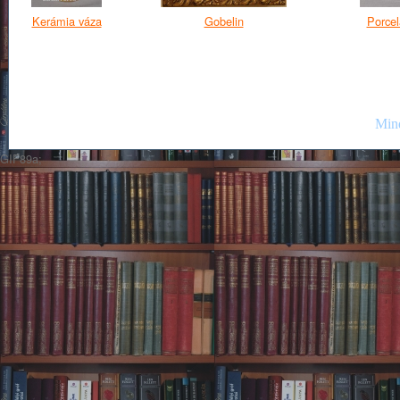
Kerámia váza
Gobelin
Porcel
Mind
GIF89a;