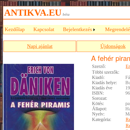
ANTIKVA.EU
béta
Kezdőlap
Kapcsolat
Bejelentkezés
Megrendelé
Napi ajánlat
Újdonságok
A fehér pira
Szerző:
Er
Többi szerzők:
Kiadó:
Fá
Kiadás helye:
Bu
Kiadás éve
19
ISBN:
96
Sorozat:
Kötés:
pa
Állapot:
Ha
Nyelv:
M
Kategória:
R
R