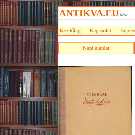
ANTIKVA.EU
bét
Kezdőlap
Kapcsolat
Bejele
Napi ajánlat