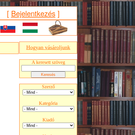
[
Bejelentkezés
]
Hogyan vásároljunk
A keresett szöveg
Szerző
Kategória
Kiadó