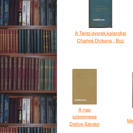
A Twist-gyerek kalandjai
Charles Dickens - Boz
A nap
szerelmese
Me
Dallos Sándor