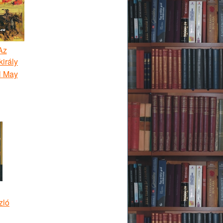
Az
király
l May
zló