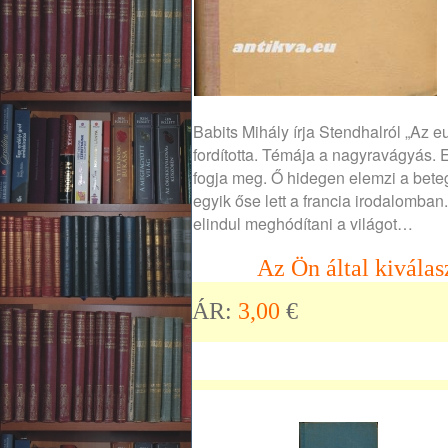
Babits Mihály írja Stendhalról „Az e
fordította. Témája a nagyravágyás. 
fogja meg. Ő hidegen elemzi a beteg
egyik őse lett a francia irodalomban.
elindul meghódítani a világot…
Az Ön által kiválas
ÁR:
3,00
€