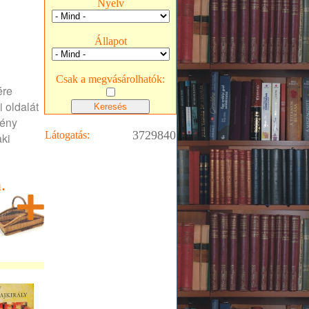
Nyelv
Állapot
Csak a megvásárolhatók:
ére
 oldalát
gény
3729840
Látogatás:
aki
.