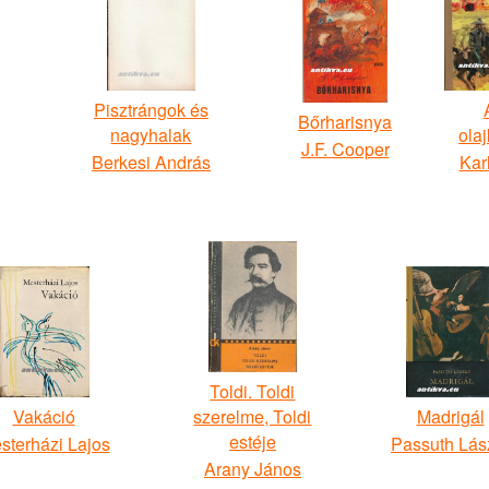
Pisztrángok és
Bőrharisnya
nagyhalak
olaj
J.F. Cooper
Berkesi András
Kar
Toldi. Toldi
Vakáció
szerelme, Toldi
Madrigál
estéje
sterházi Lajos
Passuth Lás
Arany János