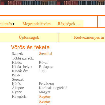
a
ntkezés
Megrendeléseim
Régiségek ...
Újdonságok
Kedvezményes ár
Vörös és fekete
Szerző:
Stendhal
Többi szerzők:
Kiadó:
Révai
Kiadás helye:
Budapest
Kiadás éve
1950
ISBN:
Sorozat:
Kötés:
Félvászon
Állapot:
Korának megfelelő
Nyelv:
Magyar
Kategória:
Regény
Regény