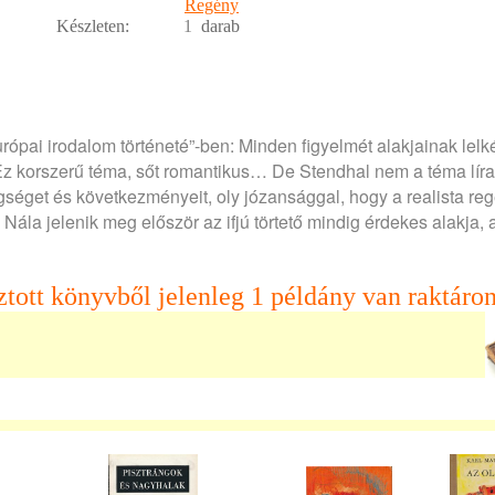
Regény
Készleten:
1
darab
urópai irodalom történeté”-ben: Minden figyelmét alakjainak lelk
Ez korszerű téma, sőt romantikus… De Stendhal nem a téma lírai
séget és következményeit, oly józansággal, hogy a realista re
 Nála jelenik meg először az ifjú törtető mindig érdekes alakja, 
ztott könyvből jelenleg 1 példány van raktáron