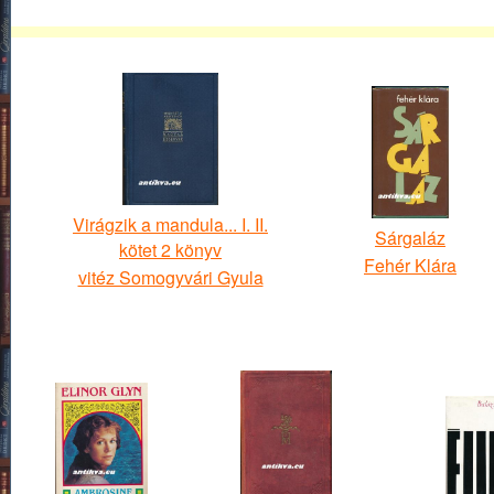
Virágzik a mandula... I. II.
Sárgaláz
kötet 2 könyv
Fehér Klára
vitéz Somogyvári Gyula