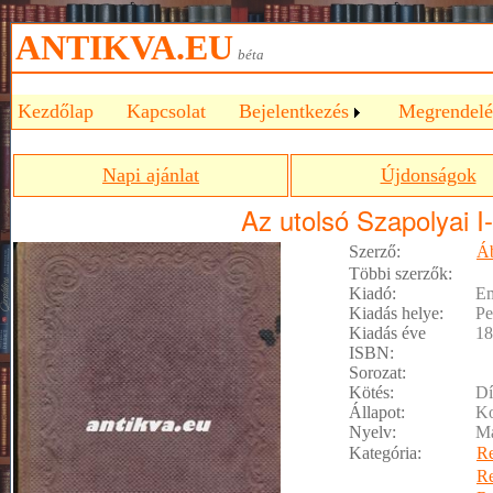
ANTIKVA.EU
béta
Kezdőlap
Kapcsolat
Bejelentkezés
Megrendelé
Napi ajánlat
Újdonságok
Az utolsó Szapolyai I-
Szerző:
Áb
Többi szerzők:
Kiadó:
Em
Kiadás helye:
Pe
Kiadás éve
18
ISBN:
Sorozat:
Kötés:
Dí
Állapot:
Ko
Nyelv:
M
Kategória:
R
R