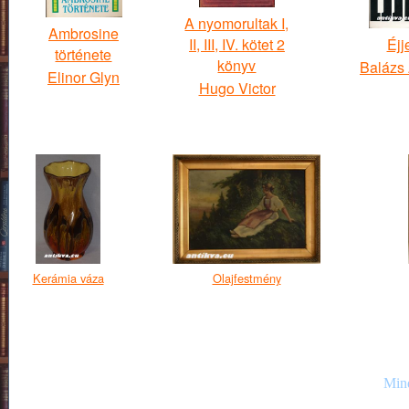
A nyomorultak I,
Ambrosine
II, III, IV. kötet 2
Éjj
története
könyv
Balázs
Elinor Glyn
Hugo Victor
Kerámia váza
Olajfestmény
Mind