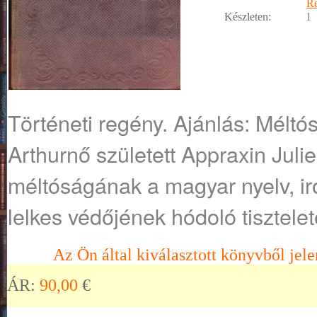
R
Készleten:
1
Történeti regény. Ajánlás: Méltó
Arthurnő született Appraxin Juli
méltóságának a magyar nyelv, i
lelkes védőjének hódoló tisztele
Az Ön által kiválasztott könyvből jele
ÁR:
90,00
€