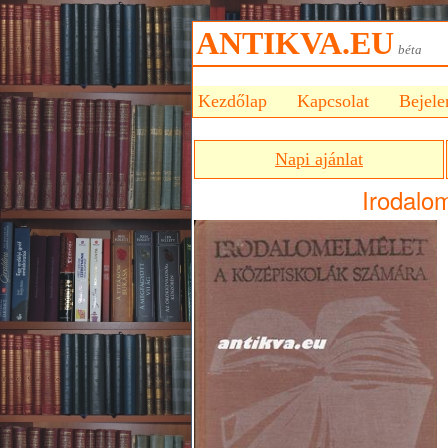
ANTIKVA.EU
bét
Kezdőlap
Kapcsolat
Bejele
Napi ajánlat
Irodalo