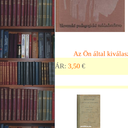
Az Ön által kiválas
ÁR:
3,50
€