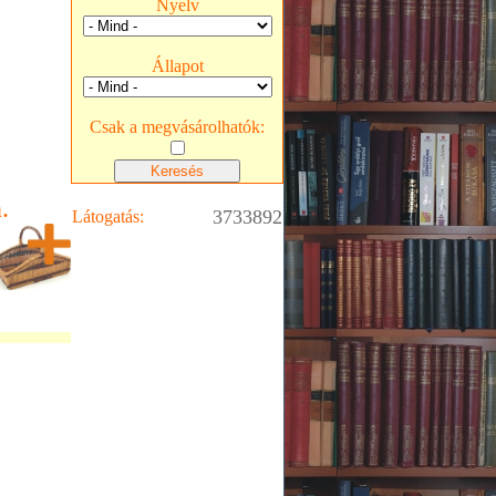
Nyelv
Állapot
Csak a megvásárolhatók:
.
3733892
Látogatás: