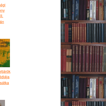
ségi
ény
I.
ván
tjárók
édiája
sátka