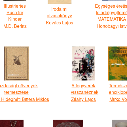
Illustriertes
Egységes érett
Irodalmi
Buch fűr
feladatgyűjtem
olvasókönyv
Kinder
MATEMATIKA I
Kovács Lajos
M.D. Berlitz
Hortobágyi Ist
zdasági növények
A fegyverek
Természe
termesztése
visszanéznek
enciklop
. Hideghéti Bittera Miklós
Zilahy Lajos
Mirko Vo