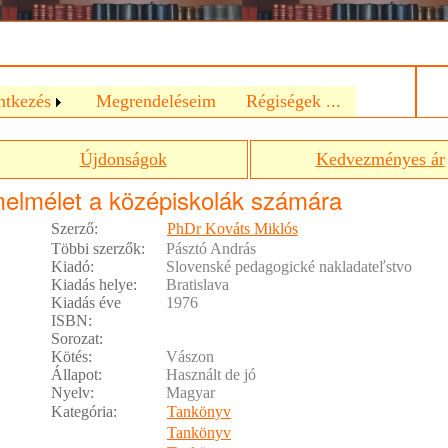
a
ntkezés
Megrendeléseim
Régiségek ...
Újdonságok
Kedvezményes ár
melmélet a középiskolák számára
Szerző:
PhDr Kováts Miklós
Többi szerzők:
Pásztó András
Kiadó:
Slovenské pedagogické nakladateľstvo
Kiadás helye:
Bratislava
Kiadás éve
1976
ISBN:
Sorozat:
Kötés:
Vászon
Állapot:
Használt de jó
Nyelv:
Magyar
Kategória:
Tankönyv
Tankönyv