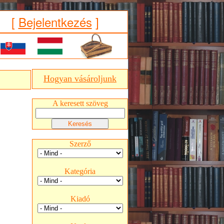
[
Bejelentkezés
]
Hogyan vásároljunk
A keresett szöveg
Szerző
Kategória
Kiadó