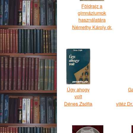
Földrajz a
gimnáziumok
használatára
Némethy Károly dr.
Úgy ahogy
Ga
volt
Dénes Zsófia
vitéz Dr