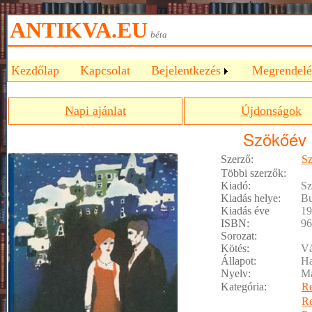
ANTIKVA.EU
béta
Kezdőlap
Kapcsolat
Bejelentkezés
Megrendelé
Napi ajánlat
Újdonságok
Szökőév
Szerző:
Sz
Többi szerzők:
Kiadó:
Sz
Kiadás helye:
Bu
Kiadás éve
19
ISBN:
96
Sorozat:
Kötés:
Vá
Állapot:
Ha
Nyelv:
M
Kategória:
R
R