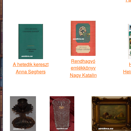
Rendhagyó
A hetedik kereszt
emlékkönyv
Anna Seghers
Hei
Nagy Katalin