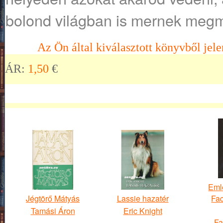
bolond világban is mernek meg
Az Ön által kiválasztott könyvből jele
ÁR:
1,50
€
Eml
Jégtörő Mátyás
Lassie hazatér
Fac
Tamási Áron
Eric Knight
Fa