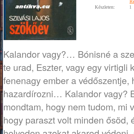
R
Készleten:
1
Kalandor ​vagy?… Bónisné a s
te urad, Eszter, vagy egy virtigli
fenenagy ember a védőszentje, 
hazardírozni… Kalandor vagy? 
mondtam, hogy nem tudom, mi va
hogy paraszt volt minden ősöd, 
helyeden azokat akarod védeni,