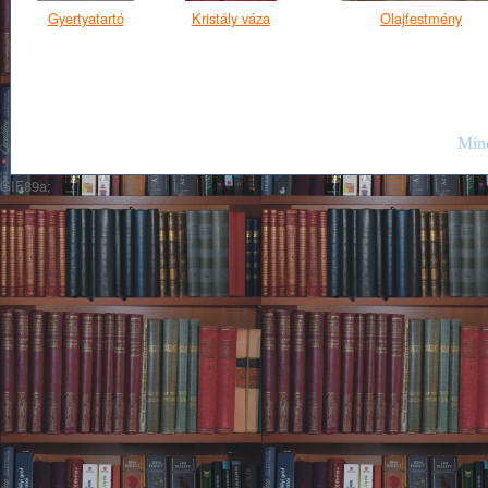
Gyertyatartó
Kristály váza
Olajfestmény
Mind
GIF89a;