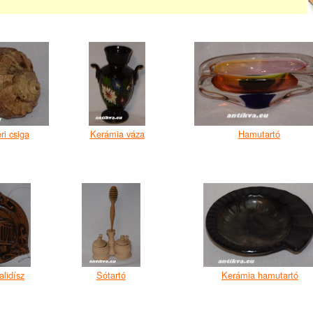
ri csiga
Kerámia váza
Hamutartó
alidísz
Sótartó
Kerámia hamutartó