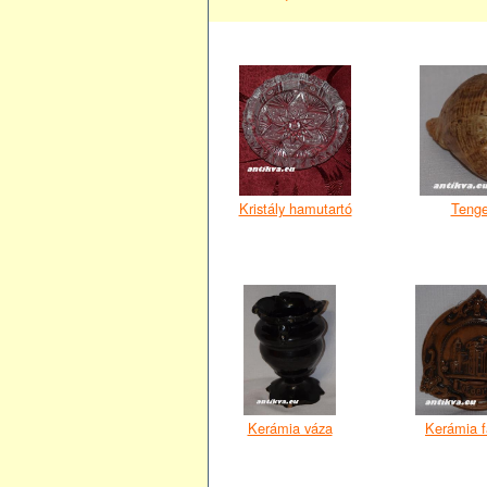
Kristály hamutartó
Tenge
Kerámia váza
Kerámia f