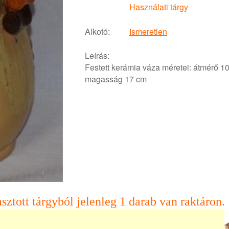
Használati tárgy
Alkotó:
Ismeretlen
Leírás:
Festett kerámia váza méretei: átmérő 1
magasság 17 cm
sztott tárgyból jelenleg 1 darab van raktáron.