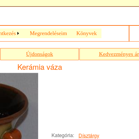
ntkezés
Megrendeléseim
Könyvek
Újdonságok
Kedvezményes ár
Kerámia váza
Kategória:
Dísztárgy