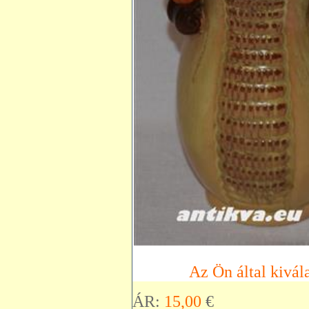
Az Ön által kivála
ÁR:
15,00
€