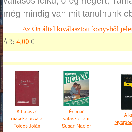
még mindig van mit tanulnunk eb
Az Ön által kiválasztott könyvből jele
ÁR:
4,00
€
A halászó
Én már
A k
macska uccája
választottam
Nyerges
Földes Jolán
Susan Napier