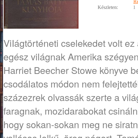
R
Készleten:
1
ViIágtörténeti cselekedet volt e
egész világnak Amerika szégye
Harriet Beecher Stowe könyve bet
csodálatos módon nem felejtetté
százezrek olvassák szerte a vil
faragnak, mozidarabokat csináln
hogy sokan-sokan meg ne siratn
vallásos lelkű, öreg négert, Tamá