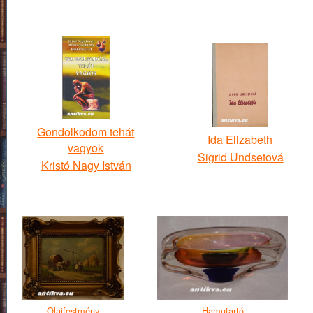
Gondolkodom tehát
Ida Elizabeth
vagyok
Sigrid Undsetová
Kristó Nagy István
Olajfestmény
Hamutartó