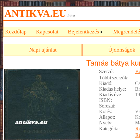
ANTIKVA.EU
béta
Kezdőlap
Kapcsolat
Bejelentkezés
Megrendelé
Napi ajánlat
Újdonságok
Tamás bátya ku
Szerző:
Be
Többi szerzők:
Kiadó:
Cs
Kiadás helye:
Br
Kiadás éve
19
ISBN:
Sorozat:
Kötés:
Vá
Állapot:
Ko
Nyelv:
M
Kategória:
R
R