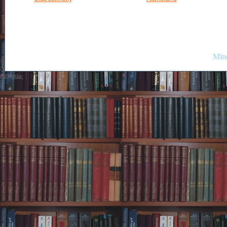
Mind
GIF89a;