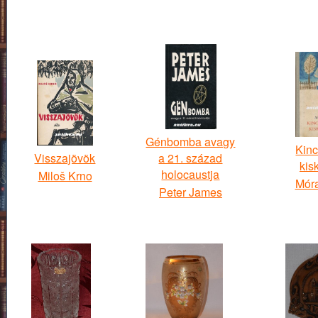
Génbomba avagy
Kin
Visszajövök
a 21. század
kis
holocaustja
Miloš Krno
Mór
Peter James