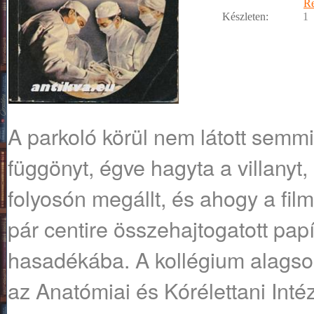
R
Készleten:
1
A ​parkoló körül nem látott semm
függönyt, égve hagyta a villanyt, 
folyosón megállt, és ahogy a film
pár centire összehajtogatott papí
hasadékába. A kollégium alagsor
az Anatómiai és Kórélettani Intézet