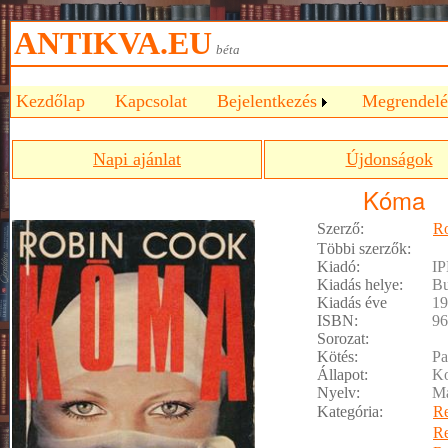
ANTIKVA.EU
béta
Kezdőlap
Kapcsolat
Bejelentkezés
Megrendelé
Napi ajánlat
Újdonságok
Kóma
Szerző:
R
Többi szerzők:
Kiadó:
IP
Kiadás helye:
Bu
Kiadás éve
19
ISBN:
96
Sorozat:
Kötés:
Pa
Állapot:
Ko
Nyelv:
M
Kategória:
R
R