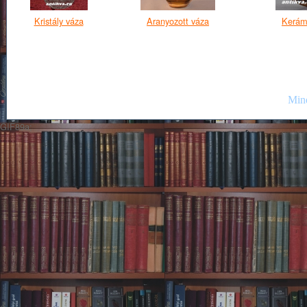
Kristály váza
Aranyozott váza
Kerámi
Mind
GIF89a;