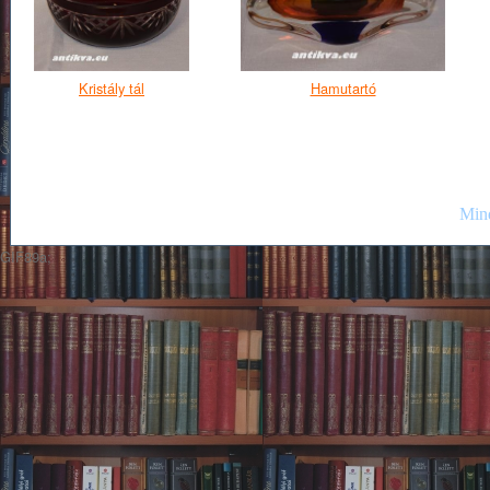
Kristály tál
Hamutartó
Mind
GIF89a;