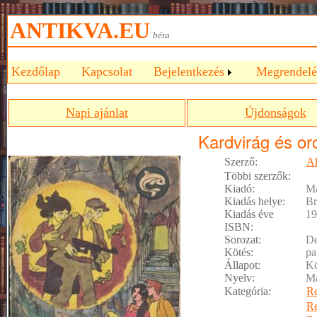
ANTIKVA.EU
béta
Kezdőlap
Kapcsolat
Bejelentkezés
Megrendelé
Napi ajánlat
Újdonságok
Kardvirág és or
Szerző:
Al
Többi szerzők:
Kiadó:
M
Kiadás helye:
Br
Kiadás éve
19
ISBN:
Sorozat:
De
Kötés:
pa
Állapot:
Kö
Nyelv:
M
Kategória:
R
R