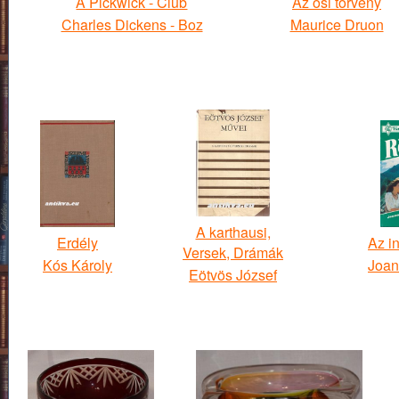
A Pickwick - Club
Az ősi törvény
Charles Dickens - Boz
Maurice Druon
A karthausi,
Erdély
Az i
Versek, Drámák
Kós Károly
Joan
Eötvös József