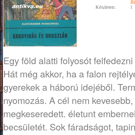
R
Készleten:
1
Egy föld alatti folyosót felfedez
Hát még akkor, ha a falon rejtélye
gyerekek a háború idejéből. Te
nyomozás. A cél nem kevesebb, 
megkeseredett. életunt emberne
becsületét. Sok fáradságot, tapi