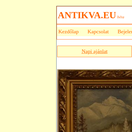
ANTIKVA.EU
béta
Kezdőlap
Kapcsolat
Bejele
Napi ajánlat