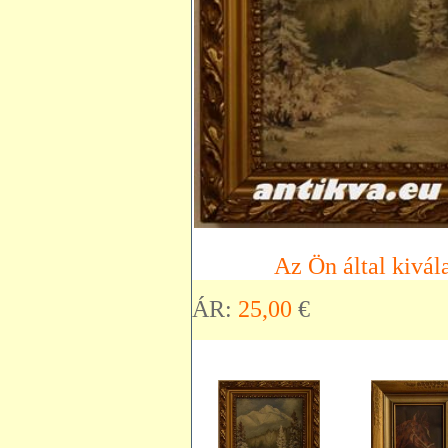
Az Ön által kivála
ÁR:
25,00
€