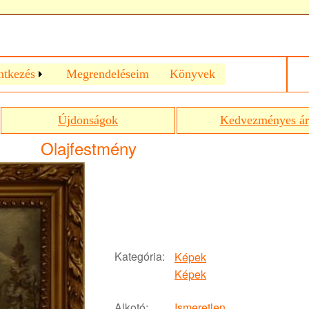
ntkezés
Megrendeléseim
Könyvek
Újdonságok
Kedvezményes ár
Olajfestmény
Kategória:
Képek
Képek
Alkotó:
Ismeretlen