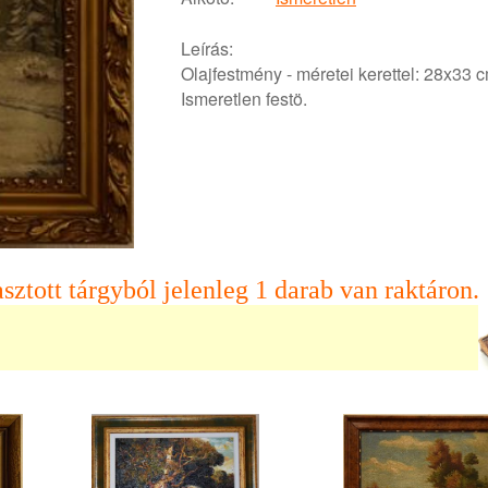
Leírás:
Olajfestmény - méretei kerettel: 28x33 c
Ismeretlen festö.
sztott tárgyból jelenleg 1 darab van raktáron.