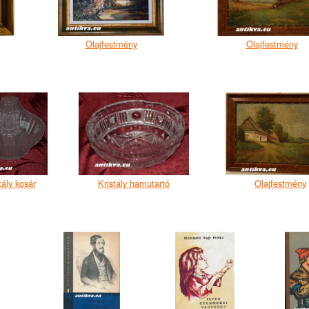
Olajfestmény
Olajfestmény
tály kosár
Kristály hamutartó
Olajfestmény