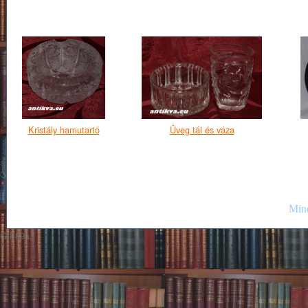
Kristály hamutartó
Üveg tál és váza
Mind
GIF89a;