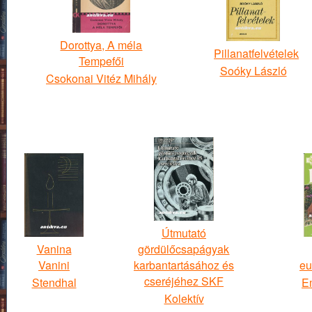
Dorottya, A méla
Pillanatfelvételek
Tempefői
Soóky László
Csokonai Vitéz Mihály
Útmutató
Vanina
gördülőcsapágyak
Vanini
karbantartásához és
eu
cseréjéhez SKF
Stendhal
E
Kolektív