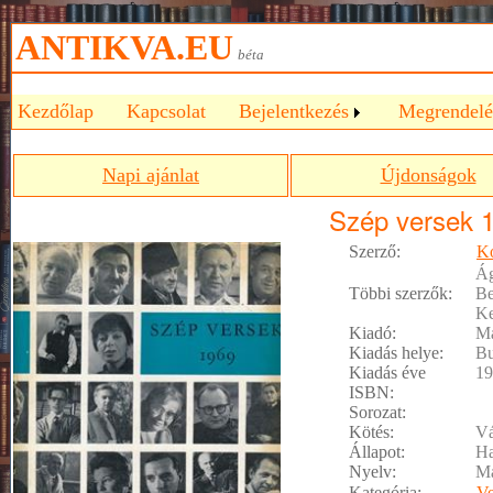
ANTIKVA.EU
béta
Kezdőlap
Kapcsolat
Bejelentkezés
Megrendelé
Napi ajánlat
Újdonságok
Szép versek 
Szerző:
Ko
Ág
Többi szerzők:
Be
Ke
Kiadó:
Ma
Kiadás helye:
Bu
Kiadás éve
19
ISBN:
Sorozat:
Kötés:
Vá
Állapot:
Ha
Nyelv:
M
Kategória:
Ve