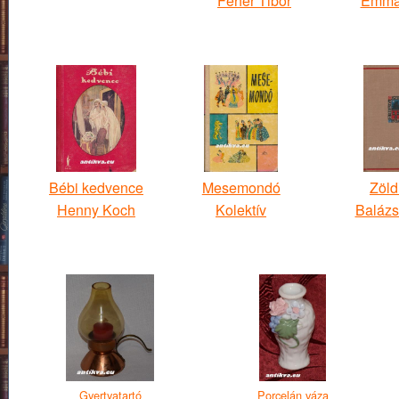
Fehér Tibor
Emma
Bébi kedvence
Mesemondó
Zöld
Henny Koch
Kolektív
Balázs
Gyertyatartó
Porcelán váza