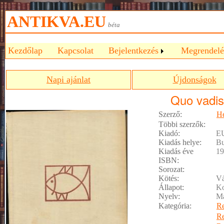
ANTIKVA.EU
béta
Kezdőlap
Kapcsolat
Bejelentkezés
Megrendelé
Napi ajánlat
Újdonságok
Quo vadis
Szerző:
He
Többi szerzők:
Kiadó:
E
Kiadás helye:
Bu
Kiadás éve
19
ISBN:
Sorozat:
Kötés:
Vá
Állapot:
Ko
Nyelv:
M
Kategória:
R
R