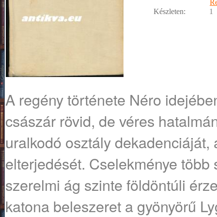
R
Készleten:
1
A regény története Néro idejében
császár rövid, de véres hatalmán
uralkodó osztály dekadenciáját,
elterjedését. Cselekménye több s
szerelmi ág szinte földöntúli érz
katona beleszeret a gyönyörű L