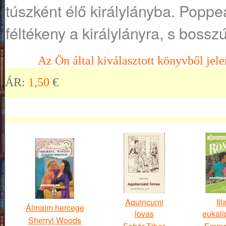
túszként élő királylányba. Poppe
féltékeny a királylányra, s bosszút
Az Ön által kiválasztott könyvből jele
ÁR:
1,50
€
Aquincumi
Ill
Álmaim hercege
lovas
eukali
Sherryl Woods