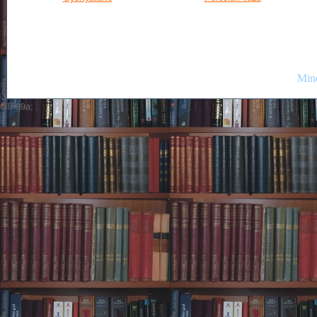
Mind
GIF89a;