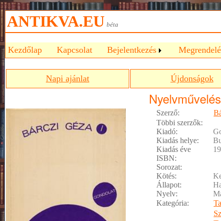
ANTIKVA.EU
béta
Kezdőlap
Kapcsolat
Bejelentkezés
Megrendelé
Napi ajánlat
Újdonságok
Nyelvművelé
Szerző:
Bá
Többi szerzők:
Kiadó:
Go
Kiadás helye:
Bu
Kiadás éve
19
ISBN:
Sorozat:
Kötés:
Ke
Állapot:
Ha
Nyelv:
M
Kategória:
T
Sz