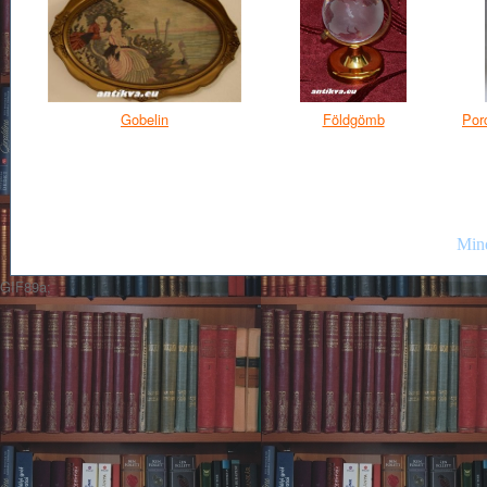
Gobelin
Földgömb
Por
Mind
GIF89a;