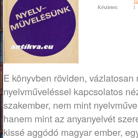
T
Készleten:
1
E könyvben röviden, vázlatosan
nyelvműveléssel kapcsolatos né
szakember, nem mint nyelvművel
hanem mint az anyanyelvét szere
kissé aggódó magyar ember, egy 