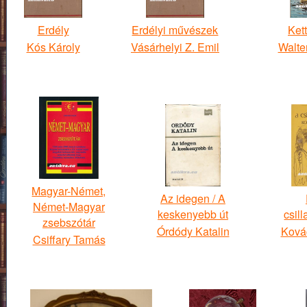
Erdély
Erdélyi művészek
Ket
Kós Károly
Vásárhelyi Z. Emil
Walte
Magyar-Német,
Az idegen / A
Német-Magyar
keskenyebb út
csil
zsebszótár
Órdódy Katalin
Ková
Csiffary Tamás