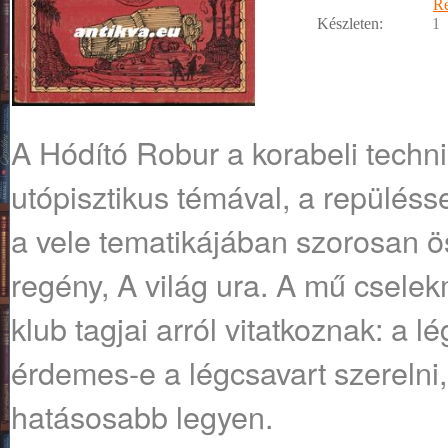
R
Készleten:
1
A ​Hódító Robur a korabeli techni
utópisztikus témával, a repülésse
a vele tematikájában szorosan 
regény, A világ ura. A mű csel
klub tagjai arról vitatkoznak: a 
érdemes-e a légcsavart szerelni
hatásosabb legyen.