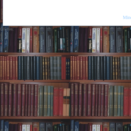
Mind
GIF89a;