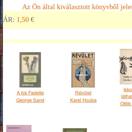
Az Ön által kiválasztott könyvből jele
ÁR:
1,50
€
Isko
A kis Fadette
Révület
látha
George Sand
Karel Houba
Ottli