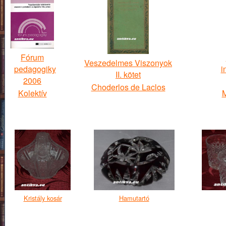
Fórum
Veszedelmes Viszonyok
pedagogiky
i
II. kötet
2006
Choderlos de Laclos
Kolektív
M
Kristály kosár
Hamutartó