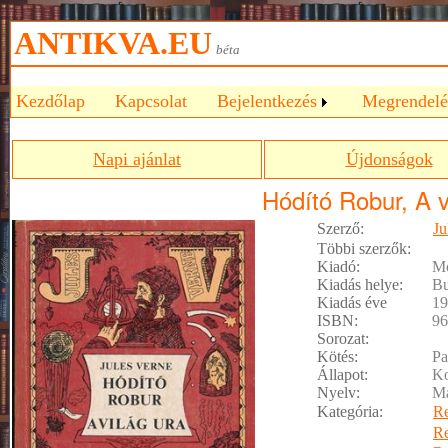
ANTIKVA.EU
béta
Kezdőlap
Kapcsolat
Bejelentkezés
Megrendelé
Napi ajánlat
Újdonságok
Hódító Robur, A v
Szerző:
Ju
Többi szerzők:
Kiadó:
Mó
Kiadás helye:
Bu
Kiadás éve
19
ISBN:
96
Sorozat:
Kötés:
Pa
Állapot:
Ko
Nyelv:
M
Kategória:
R
R