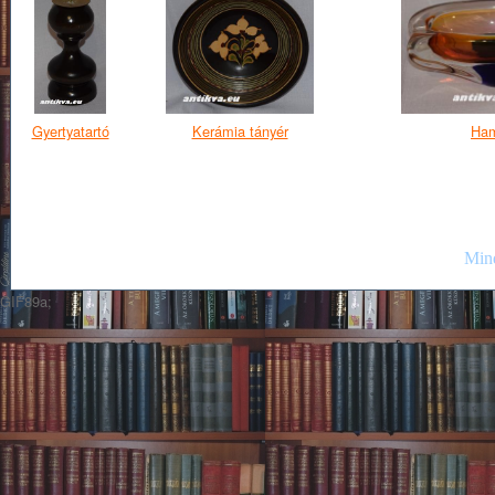
Gyertyatartó
Kerámia tányér
Ham
Mind
GIF89a;