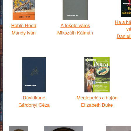
Ha a h
Robin Hood
A fekete város
v
Mándy Iván
Mikszáth Kálmán
Daniel
Dávidkáné
Meglepetés a hajón
Gárdonyi Géza
Elizabeth Duke