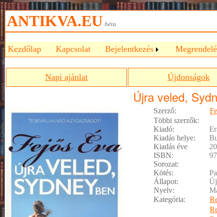
ANTIKVA.EU
béta
Kezdőlap
Kapcsolat
Bejelentkezés
Megrendelé
Napi ajánlat
Újdonságok
Újra veled, Syd
Szerző:
Fe
Többi szerzők:
Kiadó:
E
Kiadás helye:
Bu
Kiadás éve
20
ISBN:
97
Sorozat:
Kötés:
Pa
Állapot:
Új
Nyelv:
M
Kategória:
R
R