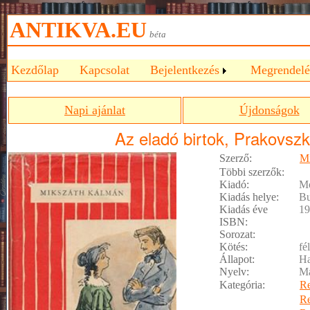
ANTIKVA.EU
béta
Kezdőlap
Kapcsolat
Bejelentkezés
Megrendelé
Napi ajánlat
Újdonságok
Az eladó birtok, Prakovszk
Szerző:
Mi
Többi szerzők:
Kiadó:
Mó
Kiadás helye:
Bu
Kiadás éve
19
ISBN:
Sorozat:
Kötés:
fé
Állapot:
Ha
Nyelv:
M
Kategória:
R
R