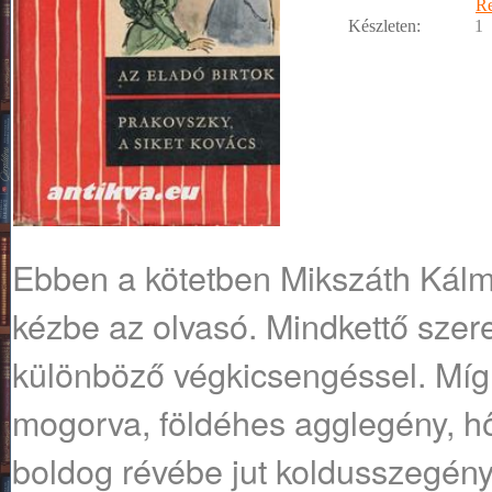
R
Készleten:
1
Ebben a kötetben Mikszáth Kálm
kézbe az olvasó. Mindkettő szer
különböző végkicsengéssel. Míg 
mogorva, földéhes agglegény, h
boldog révébe jut koldusszegény 