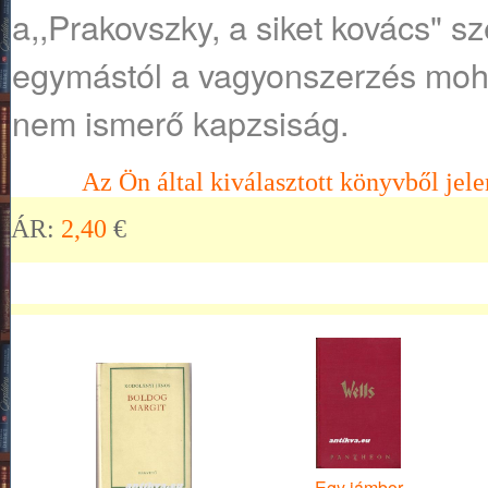
a,,Prakovszky, a siket kovács" sz
egymástól a vagyonszerzés mohó
nem ismerő kapzsiság.
Az Ön által kiválasztott könyvből jele
ÁR:
2,40
€
Egy jámbor