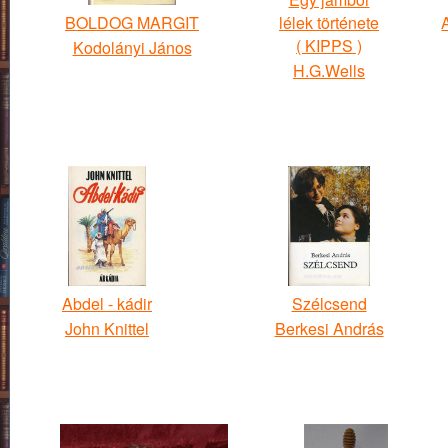
BOLDOG MARGIT
lélek története
( KIPPS )
Kodolányi János
H.G.Wells
Abdel - kádir
Szélcsend
John Knittel
Berkesi András