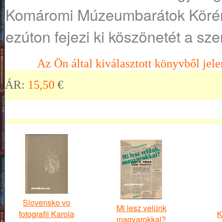
Komáromi Múzeumbarátok Köréne
ezúton fejezi ki köszönetét a sze
Az Ön által kiválasztott könyvből jele
ÁR:
15,50
€
Slovensko vo
Mi lesz velünk
fotografii Karola
K
magyarokkal?