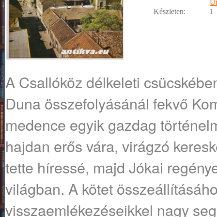
Ut
Készleten:
1
A Csallóköz délkeleti csücskébe
Duna összefolyásánál fekvő Ko
medence egyik gazdag történelm
hajdan erős vára, virágzó kere
tette híressé, majd Jókai regénye
világban. A kötet összeállításáho
visszaemlékezéseikkel nagy segí