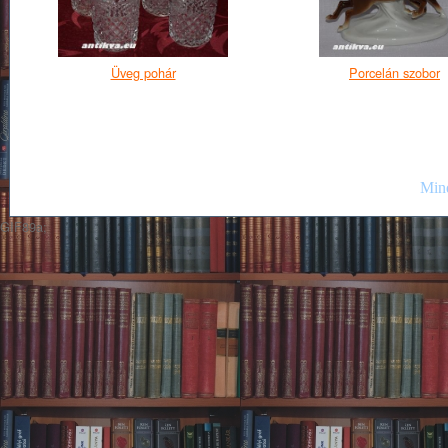
Üveg pohár
Porcelán szobor
Mind
GIF89a;