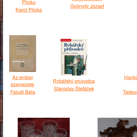
Plicku
Gyönyör József
Karol Plicka
Az ember
Hanka
Rybářský pruvodca
szervezete
Stanislav Štefáček
Faludi Béla
Tadeu