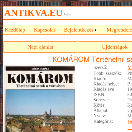
ANTIKVA.EU
béta
Kezdőlap
Kapcsolat
Bejelentkezés
Megrendelé
Napi ajánlat
Újdonságok
KOMÁROM Történelmi sé
Szerző:
M
Többi szerzők:
Ph
Kiadó:
M
Kiadás helye:
Br
Kiadás éve
19
ISBN:
80
Sorozat:
De
Kötés:
Ka
Állapot:
Új
Nyelv:
M
Kategória:
He
Tö