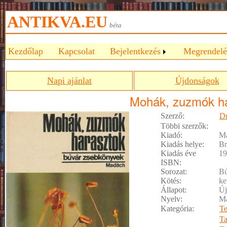
ANTIKVA.EU
béta
Kezdőlap
Kapcsolat
Bejelentkezés
Megrendelé
Napi ajánlat
Újdonságok
Mohák, zuzmók h
Szerző:
Dr
Többi szerzők:
Kiadó:
M
Kiadás helye:
Br
Kiadás éve
19
ISBN:
Sorozat:
Bú
Kötés:
ke
Állapot:
Új
Nyelv:
M
Kategória:
Te
T