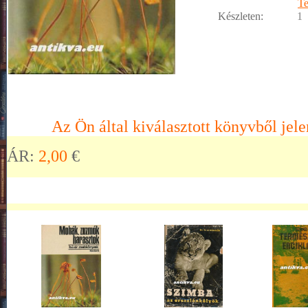
Te
Készleten:
1
Az Ön által kiválasztott könyvből jele
ÁR:
2,00
€