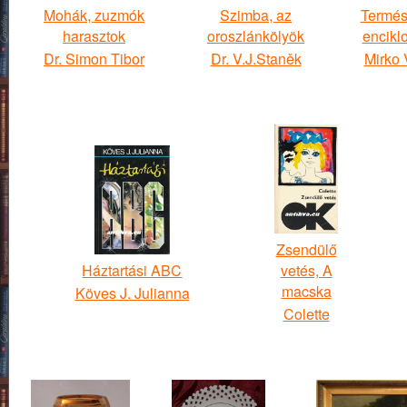
Mohák, zuzmók
Szimba, az
Termés
harasztok
oroszlánkölyök
encikl
Dr. Simon Tibor
Dr. V.J.Staněk
Mirko 
Zsendülő
Háztartási ABC
vetés, A
macska
Köves J. Julianna
Colette