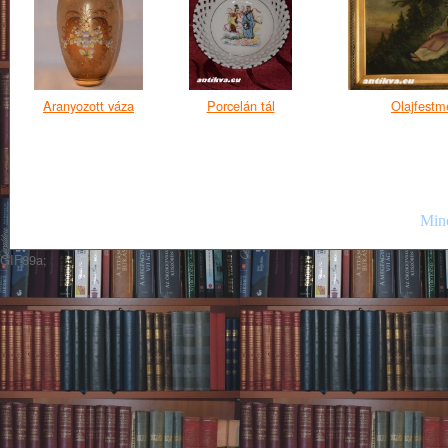
Aranyozott váza
Porcelán tál
Olajfestm
Mind
GIF89a;