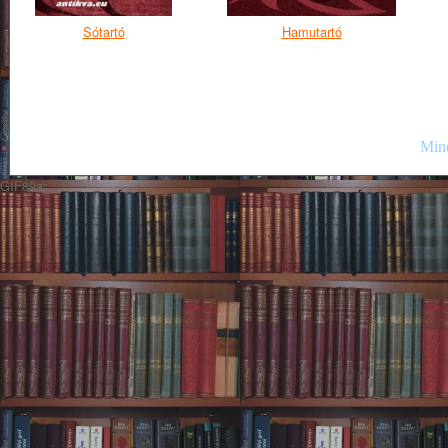
Sótartó
Hamutartó
Mind
GIF89a;