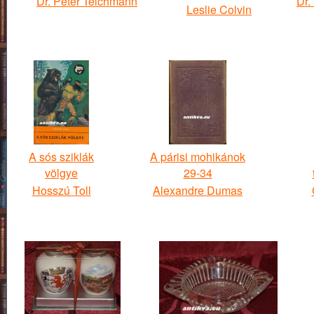
Dr. Peter Teichmann
Dr.
Leslie Colvin
A sós sziklák
A párisi mohikánok
völgye
29-34
Hosszú Toll
Alexandre Dumas