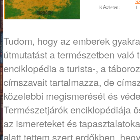
Sz
Készleten:
1
Tudom, hogy az emberek gyakran
útmutatást a természetben való 
enciklopédia a turista-, a táboroz
címszavait tartalmazza, de címs
közelebbi megismerését és védel
Természetjárók enciklopédiája ö
az ismereteket és tapasztalatoka
alatt tettem szert erdőkben, heg