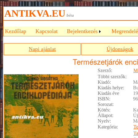
ANTIKVA.EU
béta
Kezdőlap
Kapcsolat
Bejelentkezés
Megrendelé
Napi ajánlat
Újdonságok
Természetjárók enci
Szerző:
Mi
Többi szerzők:
Kiadó:
M
Kiadás helye:
Bu
Kiadás éve
19
ISBN:
96
Sorozat:
Kötés:
Ke
Állapot:
Új
Nyelv:
M
Kategória:
Te
T