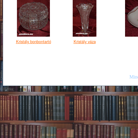
Kristály bonbontartó
Kristály váza
Mind
GIF89a;