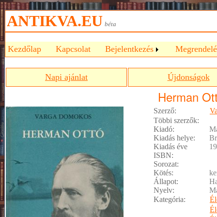
ANTIKVA.EU
béta
Kezdőlap
Kapcsolat
Bejelentkezés
Megrendelé
Napi ajánlat
Újdonságok
Herman Ot
Szerző:
V
Többi szerzők:
Kiadó:
M
Kiadás helye:
Br
Kiadás éve
19
ISBN:
Sorozat:
Kötés:
ke
Állapot:
Ha
Nyelv:
M
Kategória:
Él
Él