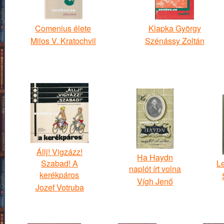
Comenius élete
Klapka György
Milos V. Kratochvil
Szénássy Zoltán
Állj! Vigzázz!
Ha Haydn
Szabad! A
L
naplót írt volna
kerékpáros
Vígh Jenő
Jozef Votruba