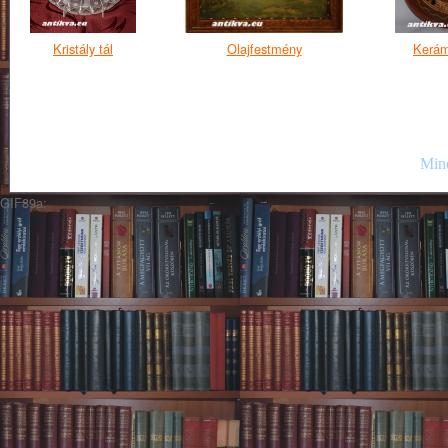
Kristály tál
Olajfestmény
Kerám
Mind
GIF89a;