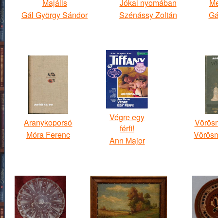
Majális
Jókai nyomában
Me
Gál György Sándor
Szénássy Zoltán
Gá
Végre egy
Aranykoporsó
Vörösm
férfi!
Móra Ferenc
Vörösm
Ann Major