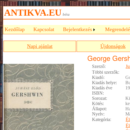
ANTIKVA.EU
béta
Kezdőlap
Kapcsolat
Bejelentkezés
Megrendelé
Napi ajánlat
Újdonságok
George Gers
Szerző:
Ju
Többi szerzők:
Kiadó:
Go
Kiadás helye:
Bu
Kiadás éve
19
ISBN:
Sorozat:
Ki
Kötés:
ke
Állapot:
Ha
Nyelv:
M
Kategória:
Él
Él