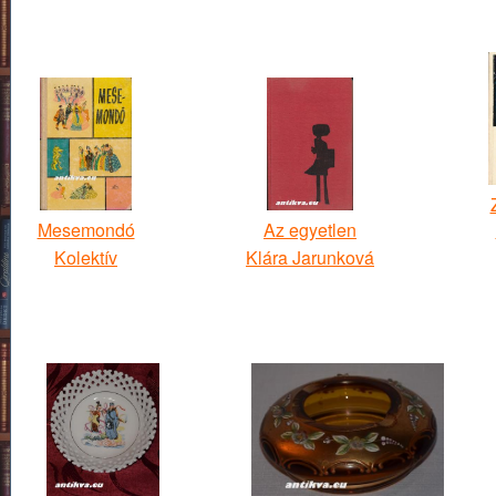
Mesemondó
Az egyetlen
Kolektív
Klára Jarunková