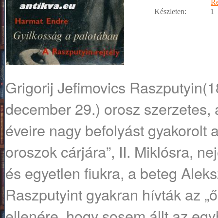
R
Készleten:
1
Grigorij Jefimovics Raszputyin(1
december 29.) orosz szerzetes, a
éveire nagy befolyást gyakorolt 
oroszok cárjára”, II. Miklósra, n
és egyetlen fiukra, a beteg Aleks
Raszputyint gyakran hívták az „ő
ellenére, hogy sosem állt az eg