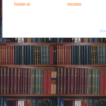
Porcelán tál
Hamutartó
Mind
GIF89a;