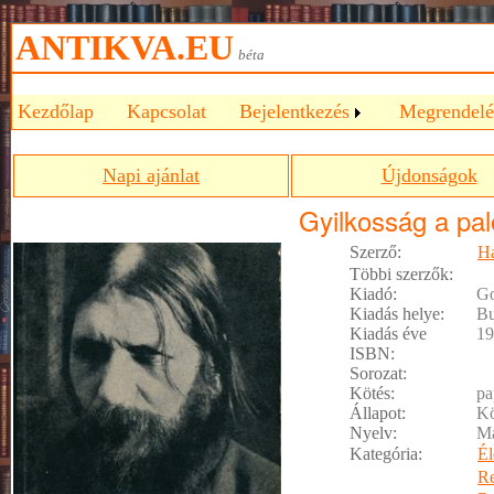
ANTIKVA.EU
béta
Kezdőlap
Kapcsolat
Bejelentkezés
Megrendelé
Napi ajánlat
Újdonságok
Gyilkosság a pa
Szerző:
Ha
Többi szerzők:
Kiadó:
Go
Kiadás helye:
Bu
Kiadás éve
19
ISBN:
Sorozat:
Kötés:
pa
Állapot:
Kö
Nyelv:
M
Kategória:
Él
R