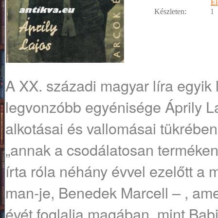
Él
Készleten:
1
A XX. századi magyar líra egyik
legvonzóbb egyénisége Áprily Laj
alkotásai és vallomásai tükrében
„annak a csodálatosan termékeny
írta róla néhány évvel ezelőtt a m
man-je, Benedek Marcell – , amel
évét foglalja magában, mint Babi