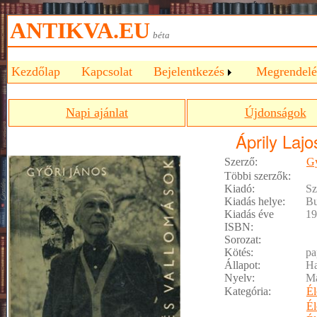
ANTIKVA.EU
béta
Kezdőlap
Kapcsolat
Bejelentkezés
Megrendelé
Napi ajánlat
Újdonságok
Áprily Lajo
Szerző:
Gy
Többi szerzők:
Kiadó:
Sz
Kiadás helye:
Bu
Kiadás éve
19
ISBN:
Sorozat:
Kötés:
pa
Állapot:
Ha
Nyelv:
M
Kategória:
Él
Él