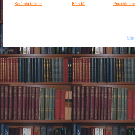
Kerámia falidísz
Fém tál
Porcelán szo
Mind
GIF89a;