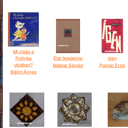
Mi újság a
Futrinka
Élet fejedelme
Igen
utcában?
Makkai Sándor
Palotai Erzsi
Bálint Ágnes