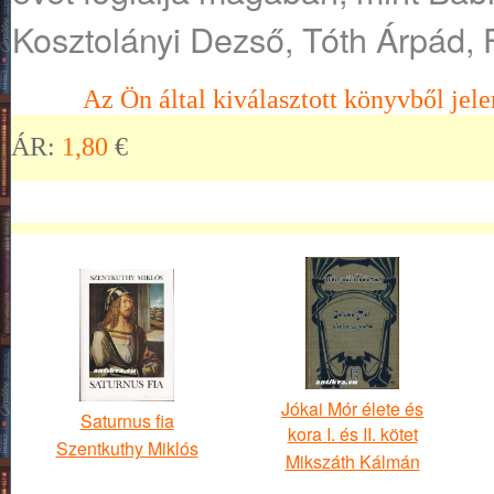
Kosztolányi Dezső, Tóth Árpád,
Az Ön által kiválasztott könyvből jele
ÁR:
1,80
€
Jókai Mór élete és
Saturnus fia
kora I. és II. kötet
Szentkuthy Miklós
Mikszáth Kálmán