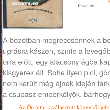
R
Készleten:
1
A bozótban megreccsennek a bo
ugrásra készen, szinte a levegő
orra előtt, egy alacsony ágba k
kisgyerek áll. Soha ilyen pici, 
nem került még éjnek idején fark
a csupasz emberkölyök, bárhogy 
Az Ön által kiválasztott könyvből jele