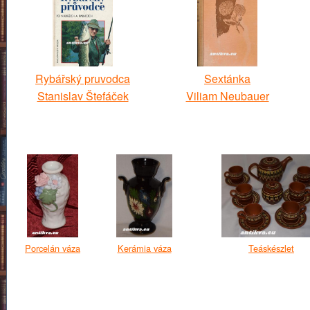
Rybářský pruvodca
Sextánka
Stanislav Štefáček
Viliam Neubauer
Porcelán váza
Kerámia váza
Teáskészlet