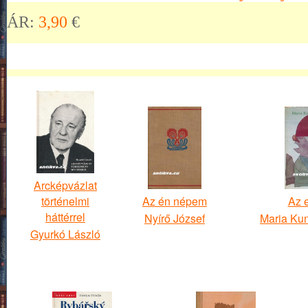
ÁR:
3,90
€
Arcképvázlat
történelmi
Az én népem
Az 
háttérrel
Nyírő József
Maria Ku
Gyurkó László