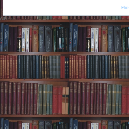
Mind
GIF89a;