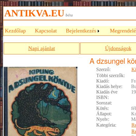
ANTIKVA.EU
béta
Kezdőlap
Kapcsolat
Bejelentkezés
Megrendelé
Napi ajánlat
Újdonságok
A dzsungel kö
Szerző:
Ki
Többi szerzők:
Kiadó:
Fr
Kiadás helye:
Bu
Kiadás éve
19
ISBN:
Sorozat:
Kötés:
fé
Állapot:
Ko
Nyelv:
M
Kategória:
R
R