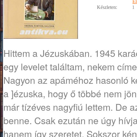
Él
Készleten:
1
Hittem a Jézuskában. 1945 karác
egy levelet találtam, nekem címe
Nagyon az apáméhoz hasonló kézí
a ]ézuska, hogy ő többé nem jön
már tízéves nagyfiú lettem. De a
benne. Csak ezután ne úgy hívj
hanem így szeretet. Sokszor kén