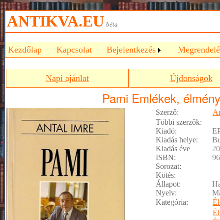
ANTIKVA.EU
béta
Kezdőlap
Kapcsolat
Bejelentkezés
Megrendelé
Napi ajánlat
Újdonságok
Pami Emlékek, élmény
Szerző:
An
Többi szerzők:
Kiadó:
EP
Kiadás helye:
Bu
Kiadás éve
20
ISBN:
96
Sorozat:
Kötés:
Állapot:
Ha
Nyelv:
M
Kategória:
Él
Él