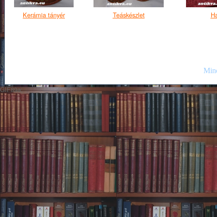
Kerámia tányér
Teáskészlet
Ha
Mind
GIF89a;