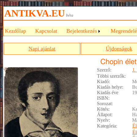
ANTIKVA.EU
béta
Kezdőlap
Kapcsolat
Bejelentkezés
Megrendelé
Napi ajánlat
Újdonságok
Chopin éle
Szerző:
J.
Többi szerzők:
Kiadó:
Mó
Kiadás helye:
Bu
Kiadás éve
19
ISBN:
Sorozat:
Kötés:
Ke
Állapot:
Ha
Nyelv:
M
Kategória:
Él
Él