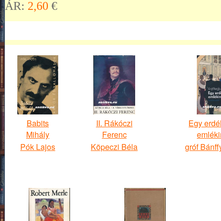
ÁR:
2,60
€
Babits
II. Rákóczi
Egy erdél
Mihály
Ferenc
emléki
Pók Lajos
Köpeczi Béla
gróf Bánff