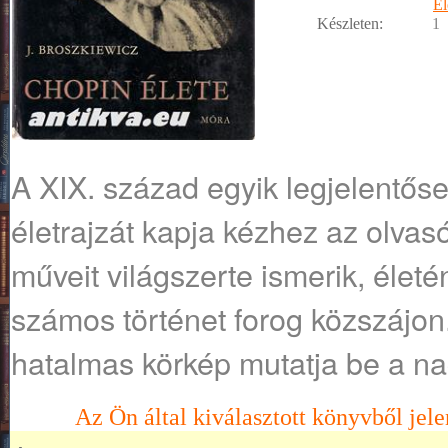
Él
Készleten:
1
A XIX. század egyik legjelent
életrajzát kapja kézhez az olvas
műveit világszerte ismerik, életé
számos történet forog közszájon.
hatalmas körkép mutatja be a na
Az Ön által kiválasztott könyvből jele