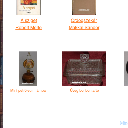
A sziget
Ördögszekér
Robert Merle
Makkai Sándor
Mini petróleum lámpa
Üveg bonbontartó
Mind