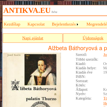
ANTIKVA.EU
béta
Kezdőlap
Kapcsolat
Bejelentkezés
Megrendelé
Napi ajánlat
Újdonságok
Alžbeta Báthoryová a p
Szerző:
Jo
Többi szerzők:
Kiadó:
Os
Kiadás helye:
Ma
Kiadás éve
19
ISBN:
Sorozat:
Kötés:
Állapot:
Ko
Nyelv:
Sz
Kategória:
Tö
He