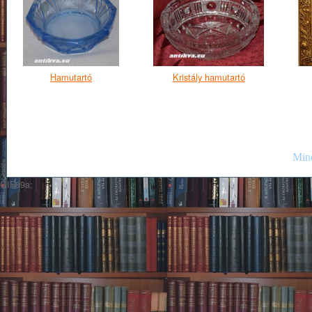
Hamutartó
Kristály hamutartó
Mind
GIF89a;