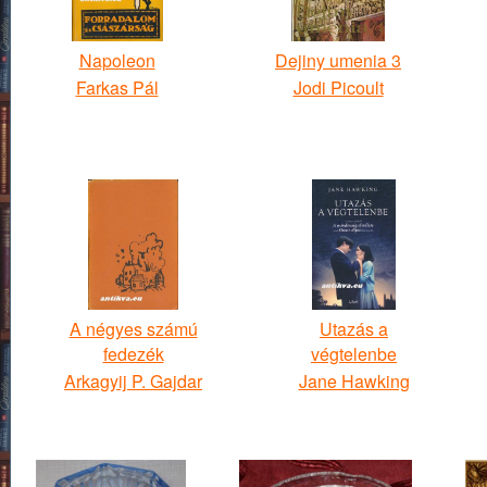
Napoleon
Dejiny umenia 3
Farkas Pál
Jodi Picoult
A négyes számú
Utazás a
fedezék
végtelenbe
Arkagyij P. Gajdar
Jane Hawking