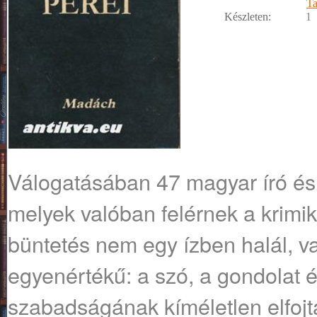
T
Készleten:
1
Válogatásában 47 magyar író és k
melyek valóban felérnek a krimik
büntetés nem egy ízben halál, v
egyenértékű: a szó, a gondolat 
szabadságának kíméletlen elfojt