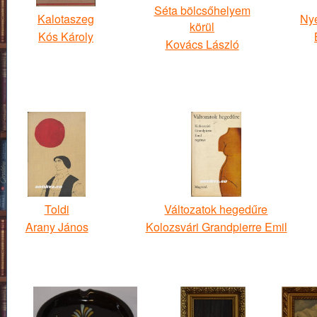
Séta bölcsőhelyem
Kalotaszeg
Ny
körül
Kós Károly
Kovács László
Toldi
Változatok hegedűre
Arany János
Kolozsvári Grandpierre Emil