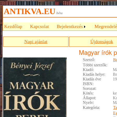
ANTIKVA.EU
béta
Kezdőlap
Kapcsolat
Bejelentkezés
Megrendelé
Napi ajánlat
Újdonságok
Magyar írók p
Szerző:
Bé
Többi szerzők:
Kiadó:
M
Kiadás helye:
Br
Kiadás éve
19
ISBN:
Sorozat:
Kötés:
ke
Állapot:
Ko
Nyelv:
M
Kategória:
T
E