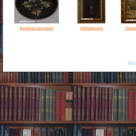
Kerámia hamutartó
Olajfestmény
Olajf
Mind
GIF89a;