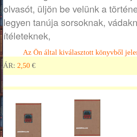
olvasót, üljön be velünk a történ
legyen tanúja sorsoknak, vádak
ítéleteknek,
Az Ön által kiválasztott könyvből jele
ÁR:
2,50
€