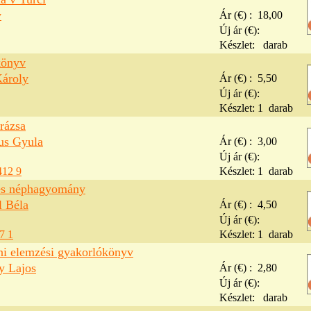
v
Ár (€) :
18,00
Új ár (€):
Készlet:
darab
könyv
ároly
Ár (€) :
5,50
Új ár (€):
Készlet:
1
darab
rázsa
us Gyula
Ár (€) :
3,00
Új ár (€):
412 9
Készlet:
1
darab
és néphagyomány
l Béla
Ár (€) :
4,50
Új ár (€):
7 1
Készlet:
1
darab
ni elemzési gyakorlókönyv
y Lajos
Ár (€) :
2,80
Új ár (€):
Készlet:
darab