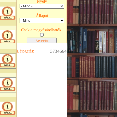
Nyelv
Állapot
Csak a megvásárolhatók:
3734664
Látogatás: