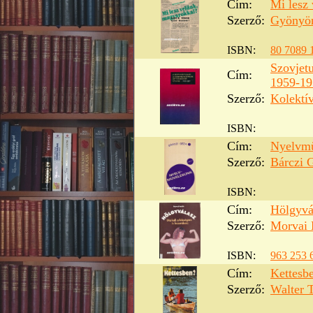
Cím:
Mi lesz
Szerző:
Gyönyör
ISBN:
80 7089 
Szovjet
Cím:
1959-19
Szerző:
Kolektí
ISBN:
Cím:
Nyelvm
Szerző:
Bárczi 
ISBN:
Cím:
Hölgyvá
Szerző:
Morvai 
ISBN:
963 253 
Cím:
Kettesb
Szerző:
Walter 