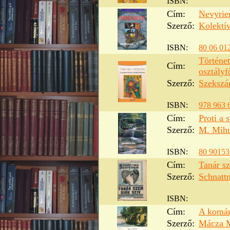
ISBN:
Cím:
Nevyrie
Szerző:
Kolektí
ISBN:
80 06 01
Történe
Cím:
osztály
Szerző:
Szekszár
ISBN:
978 963 
Cím:
Proti a 
Szerző:
M. Mih
ISBN:
80 90153
Cím:
Tanár sz
Szerző:
Schnattn
ISBN:
Cím:
A komár
Szerző:
Mácza 