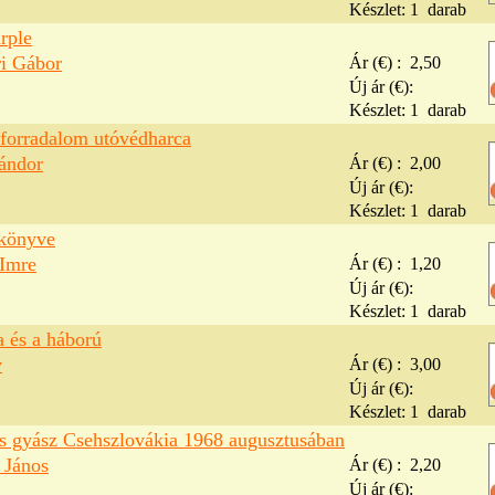
Készlet:
1
darab
rple
i Gábor
Ár (€) :
2,50
Új ár (€):
Készlet:
1
darab
nforradalom utóvédharca
ándor
Ár (€) :
2,00
Új ár (€):
Készlet:
1
darab
könyve
 Imre
Ár (€) :
1,20
Új ár (€):
Készlet:
1
darab
a és a háború
v
Ár (€) :
3,00
Új ár (€):
Készlet:
1
darab
s gyász Csehszlovákia 1968 augusztusában
 János
Ár (€) :
2,20
Új ár (€):