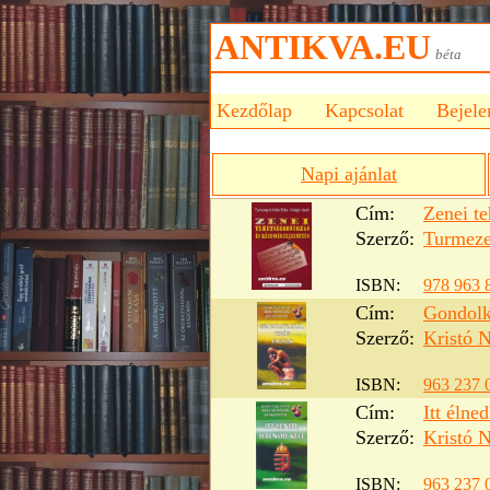
ANTIKVA.EU
bét
Kezdőlap
Kapcsolat
Bejele
Napi ajánlat
Cím:
Zenei te
Szerző:
Turmeze
ISBN:
978 963 
Cím:
Gondolk
Szerző:
Kristó 
ISBN:
963 237 
Cím:
Itt élne
Szerző:
Kristó 
ISBN:
963 237 