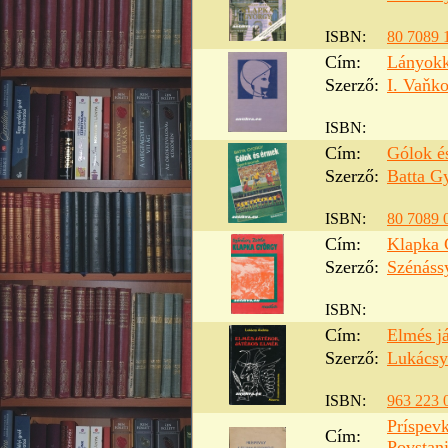
ISBN:
80 7089 
Cím:
Lányokk
Szerző:
I. Vaňk
ISBN:
Cím:
Gólok é
Szerző:
Batta G
ISBN:
80 7089 
Cím:
Klapka 
Szerző:
Szénáss
ISBN:
Cím:
Elmés já
Szerző:
Lukácsy
ISBN:
963 223 
Príspev
Cím:
Povstani