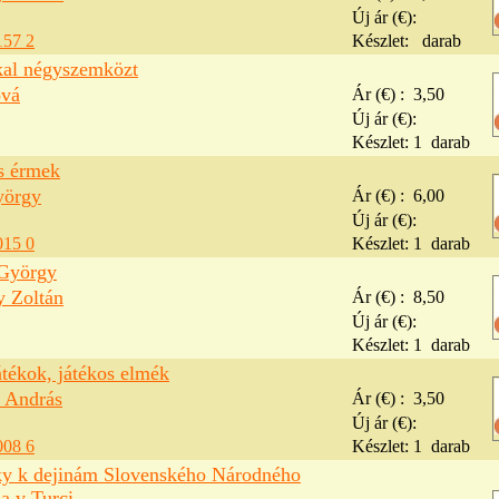
Új ár (€):
157 2
Készlet:
darab
al négyszemközt
ová
Ár (€) :
3,50
Új ár (€):
Készlet:
1
darab
s érmek
yörgy
Ár (€) :
6,00
Új ár (€):
015 0
Készlet:
1
darab
György
y Zoltán
Ár (€) :
8,50
Új ár (€):
Készlet:
1
darab
tékok, játékos elmék
 András
Ár (€) :
3,50
Új ár (€):
008 6
Készlet:
1
darab
ky k dejinám Slovenského Národného
a v Turci