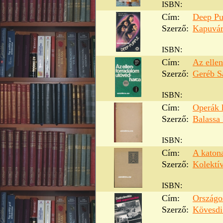
ISBN:
Cím:
Deep Pu
Szerző:
Kapuvár
ISBN:
Cím:
Az elle
Szerző:
Geréb S
ISBN:
Cím:
Operák 
Szerző:
Balassa
ISBN:
Cím:
A katon
Szerző:
Kolektí
ISBN:
Cím:
Országo
Szerző:
Kövesdi