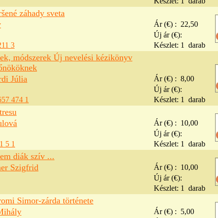
Készlet:
1
darab
ršené záhady sveta
v
Ár (€) :
22,50
Új ár (€):
211 3
Készlet:
1
darab
tek, módszerek Új nevelési kézikönyv
főnököknek
di Júlia
Ár (€) :
8,00
Új ár (€):
657 474 1
Készlet:
1
darab
stresu
ulová
Ár (€) :
10,00
Új ár (€):
1 5 1
Készlet:
1
darab
em diák szív ...
er Szigfrid
Ár (€) :
10,00
Új ár (€):
Készlet:
1
darab
omi Simor-zárda története
Mihály
Ár (€) :
5,00