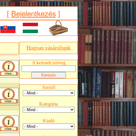
[
Bejelentkezés
]
Hogyan vásároljunk
A keresett szöveg
Szerző
Kategória
Kiadó