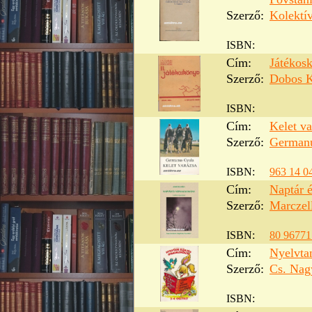
Szerző:
Kolektí
ISBN:
Cím:
Játékos
Szerző:
Dobos K
ISBN:
Cím:
Kelet va
Szerző:
German
ISBN:
963 14 0
Cím:
Naptár 
Szerző:
Marczel
ISBN:
80 96771
Cím:
Nyelvta
Szerző:
Cs. Nag
ISBN: