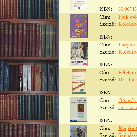
ISBN:
80 96745
Cím:
Fiúk év
Szerző:
Kolektí
ISBN:
Cím:
Lányok 
Szerző:
Kolektí
ISBN:
Cím:
Félelem,
Szerző:
Dr. Ran
ISBN:
Cím:
Olvasás
Szerző:
Cs. Cza
ISBN:
Cím:
Klapka 
Szerző:
Szénáss