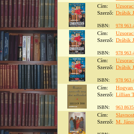
Cím:
Uzsoraci
Szerző:
Drábik 
ISBN:
978 963 
Cím:
Uzsoraci
Szerző:
Drábik 
ISBN:
978 963 
Cím:
Uzsoraci
Szerző:
Drábik 
ISBN:
978 963 
Cím:
Hogyan 
Szerző:
Lillian 
ISBN:
963 8635
Cím:
Slavnost
Szerző:
M. Jáno