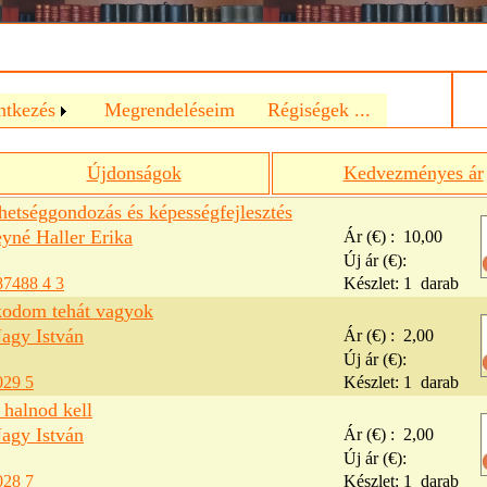
a
ntkezés
Megrendeléseim
Régiségek ...
Újdonságok
Kedvezményes ár
hetséggondozás és képességfejlesztés
yné Haller Erika
Ár (€) :
10,00
Új ár (€):
87488 4 3
Készlet:
1
darab
odom tehát vagyok
Nagy István
Ár (€) :
2,00
Új ár (€):
029 5
Készlet:
1
darab
d halnod kell
Nagy István
Ár (€) :
2,00
Új ár (€):
028 7
Készlet:
1
darab