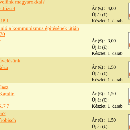
 velünk magyarokkal?
 József
Ár (€) :
4,00
Új ár (€):
118 1
Készlet:
1
darab
unió a kommunizmus építésének útján
70
v
Ár (€) :
3,00
Új ár (€):
Készlet:
1
darab
űvelésünk
Géza
Ár (€) :
1,50
Új ár (€):
Készlet:
1
darab
lasz
Katalin
Ár (€) :
1,50
Új ár (€):
617 7
Készlet:
1
darab
en?
Trobisch
Ár (€) :
1,50
Új ár (€):