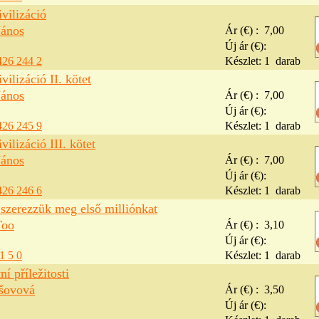
vilizáció
János
Ár (€) :
7,00
Új ár (€):
426 244 2
Készlet:
1
darab
vilizáció II. kötet
János
Ár (€) :
7,00
Új ár (€):
426 245 9
Készlet:
1
darab
vilizáció III. kötet
János
Ár (€) :
7,00
Új ár (€):
426 246 6
Készlet:
1
darab
szerezzük meg első milliónkat
Too
Ár (€) :
3,10
Új ár (€):
1 5 0
Készlet:
1
darab
ní příležitosti
šovová
Ár (€) :
3,50
Új ár (€):