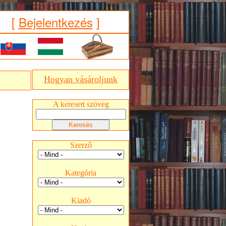
[
Bejelentkezés
]
Hogyan vásároljunk
A keresett szöveg
Szerző
Kategória
Kiadó