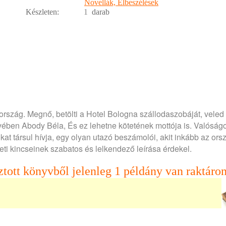
Novellák, Elbeszélések
Készleten:
1
darab
rország. Megnő, betölti a Hotel Bologna szállodaszobáját, veled
nyvében Abody Béla, És ez lehetne kötetének mottója is. Valóság
okat társul hívja, egy olyan utazó beszámolói, akit inkább az ors
ti kincseinek szabatos és lelkendező leírása érdekel.
ztott könyvből jelenleg 1 példány van raktáron