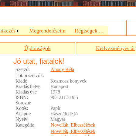
a
ntkezés
Megrendeléseim
Régiségek ...
Újdonságok
Kedvezményes ár
Jó utat, fiatalok!
Szerző:
Abody Béla
Többi szerzők:
Kiadó:
Kozmosz könyvek
Kiadás helye:
Budapest
Kiadás éve
1978
ISBN:
963 211 319 5
Sorozat:
Kötés:
Papír
Állapot:
Használt de jó
Nyelv:
Magyar
Kategória:
Novellák, Elbeszélések
Novellák, Elbeszélések