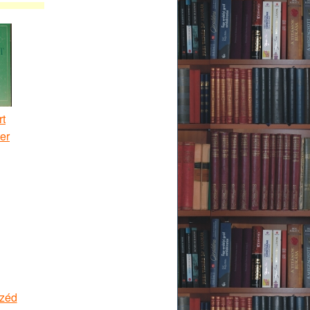
rt
er
széd