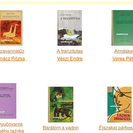
zavannatűz
A tranzitutas
Almáske
gnácz Rózsa
Vészi Endre
Veres Pét
vyučovania
Barátom a vadon
Éjszakai párbe
kého jazyka