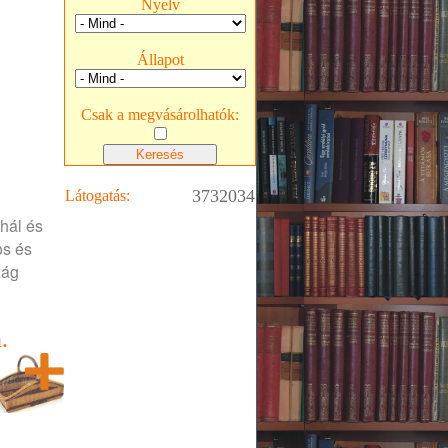
Nyelv
Állapot
Csak a megvásárolhatók:
3732034
Látogatás:
 hál és
os és
zág
.