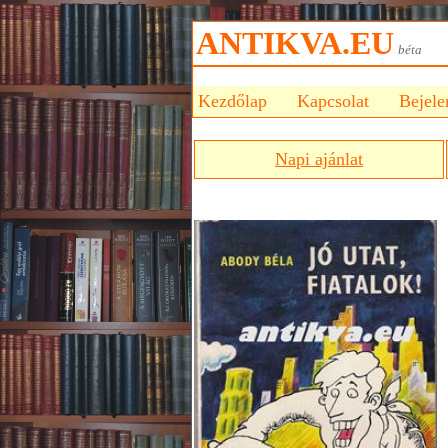
ANTIKVA.EU
bét
Kezdőlap
Kapcsolat
Bejele
Napi ajánlat