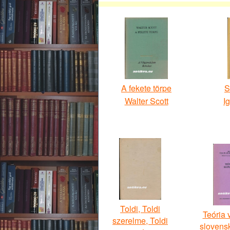
A fekete törpe
S
Walter Scott
I
Toldi, Toldi
Teória 
szerelme, Toldi
slovens