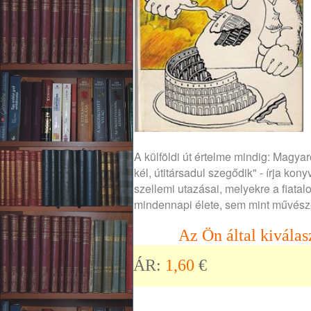
A külföldi út értelme mindig: Magya
kél, útitársadul szegődik" - írja ko
szellemi utazásai, melyekre a fiatal
mindennapi élete, sem mint művésze
Az Ön által kiválas
ÁR:
1,60
€