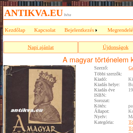
ANTIKVA.EU
béta
Kezdőlap
Kapcsolat
Bejelentkezés
Megrendelé
Napi ajánlat
Újdonságok
A magyar történelem 
Szerző:
Ge
Többi szerzők:
Kiadó:
Ki
Kiadás helye:
Bu
Kiadás éve
19
ISBN:
Sorozat:
Kötés:
pa
Állapot:
Ko
Nyelv:
M
Kategória:
Tö
Tö