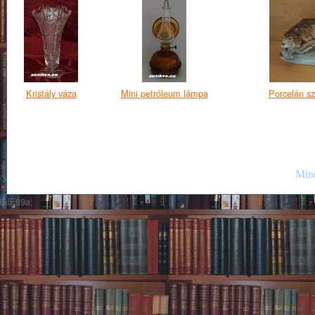
Kristály váza
Mini petróleum lámpa
Porcelán sz
Mind
GIF89a;