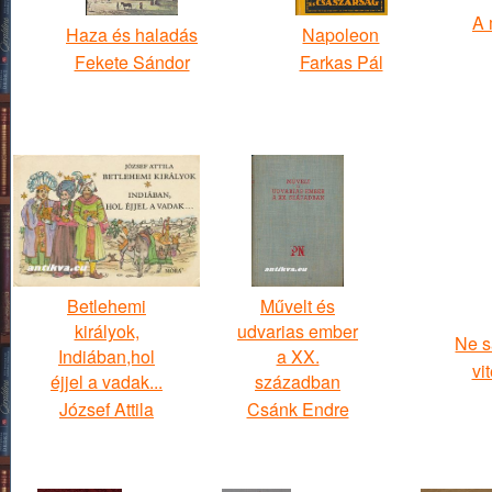
A 
Haza és haladás
Napoleon
Fekete Sándor
Farkas Pál
Betlehemi
Művelt és
királyok,
udvarias ember
Ne sá
Indiában,hol
a XX.
vi
éjjel a vadak...
században
József Attila
Csánk Endre