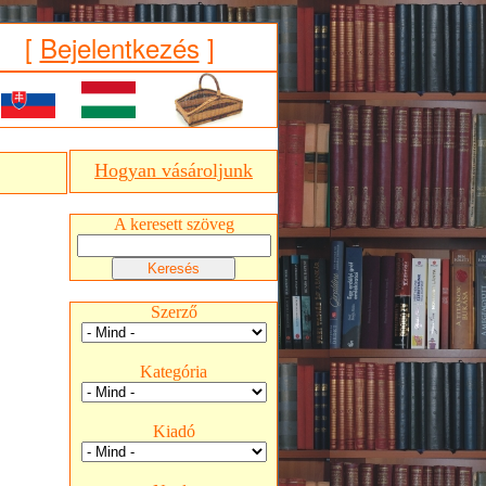
[
Bejelentkezés
]
Hogyan vásároljunk
A keresett szöveg
Szerző
Kategória
Kiadó