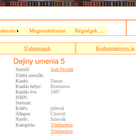
a
ntkezés
Megrendeléseim
Régiségek ...
Újdonságok
Kedvezményes ár
Dejiny umenia 5
Szerző:
Jodi Picoult
Többi szerzők:
Kiadó:
Tatran
Kiadás helye:
Bratislava
Kiadás éve
1987
ISBN:
Sorozat:
Kötés:
plátená
Állapot:
Újszerű
Nyelv:
Szlovák
Kategória:
Történelem
Történelem