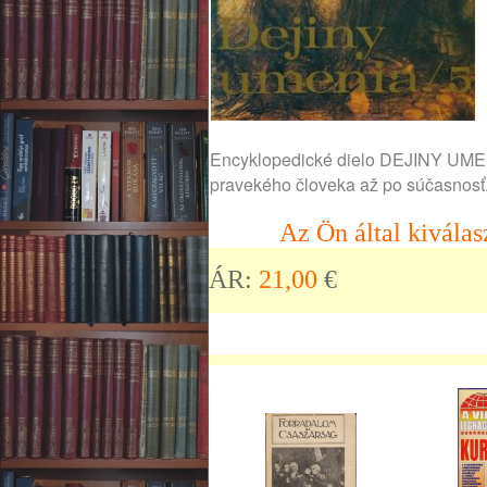
Encyklopedické dielo DEJINY UMEN
pravekého človeka až po súčasnosť. 
Az Ön által kiválas
ÁR:
21,00
€