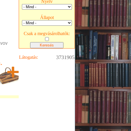
Nyelv
Állapot
Csak a megvásárolhatók:
avov
3731905
Látogatás:
.