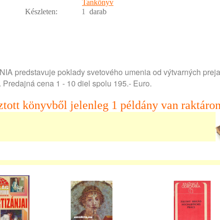
Tankönyv
Készleten:
1
darab
IA predstavuje poklady svetového umenia od výtvarných prej
Predajná cena 1 - 10 diel spolu 195.- Euro.
ztott könyvből jelenleg 1 példány van raktáron