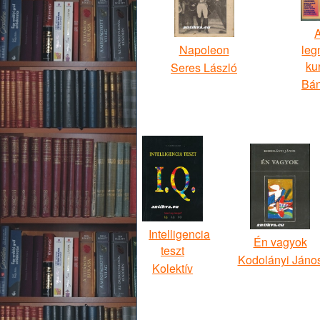
A
Napoleon
leg
kur
Seres László
Bán
Intelligencia
Én vagyok
teszt
Kodolányi Jáno
Kolektív