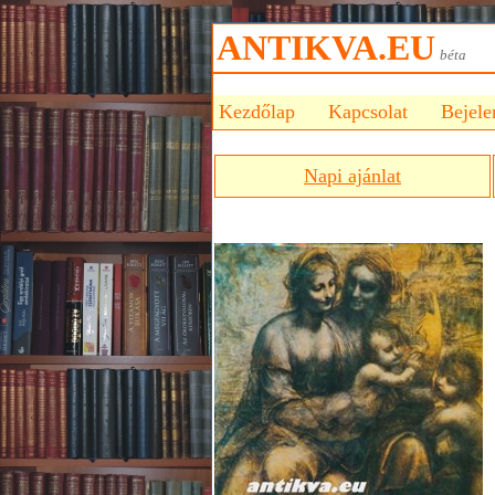
ANTIKVA.EU
bét
Kezdőlap
Kapcsolat
Bejele
Napi ajánlat