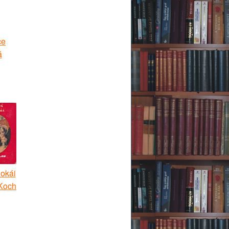
ce
á
okái
Koch