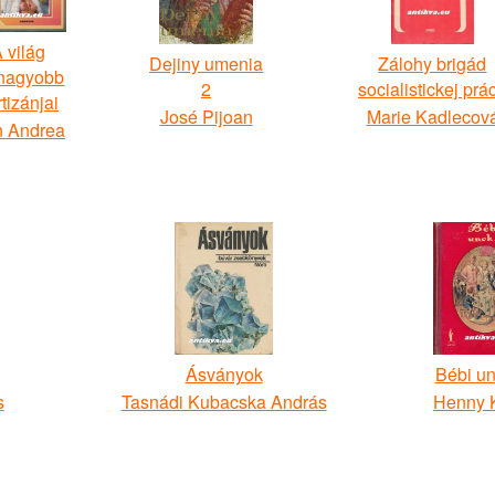
 világ
Dejiny umenia
Zálohy brigád
nagyobb
2
socialistickej prá
tizánjai
José Pijoan
Marie Kadlecov
 Andrea
Ásványok
Bébi un
s
Tasnádi Kubacska András
Henny 