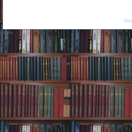
Mind
GIF89a;