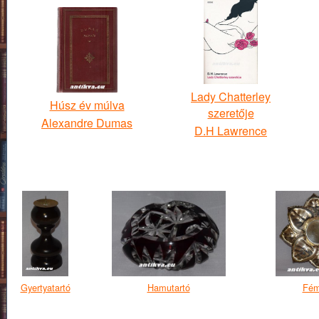
Lady Chatterley
Húsz év múlva
szeretője
Alexandre Dumas
D.H Lawrence
Gyertyatartó
Hamutartó
Fém