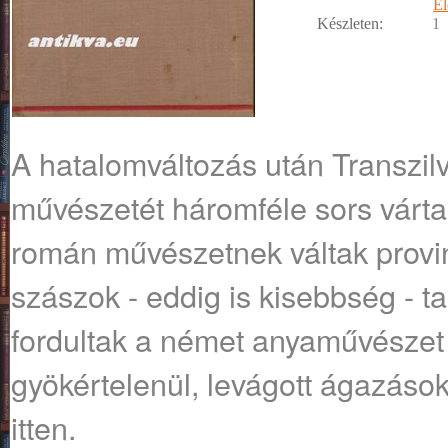
Él
Készleten:
1
A hatalomváltozás után Transzi
művészetét háromféle sors várta
román művészetnek váltak provin
szászok - eddig is kisebbség - t
fordultak a német anyaművészet
gyökértelenül, levágott ágazáso
itten.