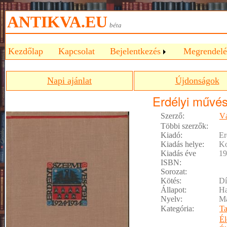
ANTIKVA.EU
béta
Kezdőlap
Kapcsolat
Bejelentkezés
Megrendelé
Napi ajánlat
Újdonságok
Erdélyi művé
Szerző:
Vá
Többi szerzők:
Kiadó:
Er
Kiadás helye:
Ko
Kiadás éve
19
ISBN:
Sorozat:
Kötés:
Dí
Állapot:
Ha
Nyelv:
M
Kategória:
T
Él