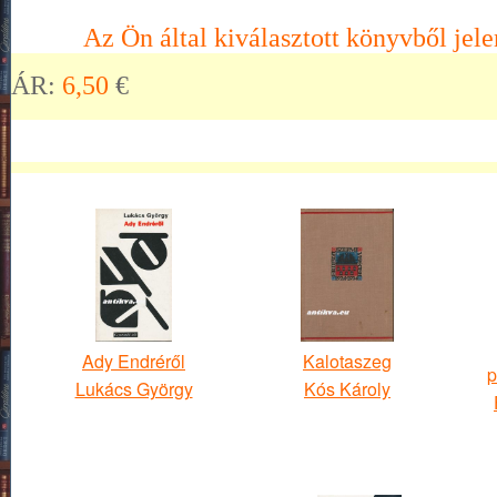
Az Ön által kiválasztott könyvből jele
ÁR:
6,50
€
Ady Endréről
Kalotaszeg
p
Lukács György
Kós Károly