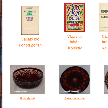
Vicc vicc
Csa
Vallató idő
hátán
kró
Fónod Zoltán
Kolektív
Kol
Kristály tál
Kerámia tányér