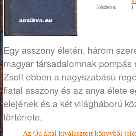
R
Készleten:
1
Egy asszony életén, három szer
magyar társadalomnak pompás ra
Zsolt ebben a nagyszabású regén
fiatal asszony és az anya élete
elejének és a két világháború kö
története.
Az Ön által kiválasztott könyvből jele