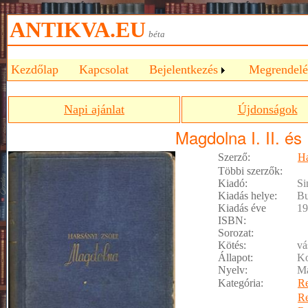
ANTIKVA.EU
béta
Kezdőlap
Kapcsolat
Bejelentkezés
Megrendelé
Napi ajánlat
Újdonságok
Magdolna I. II. és I
Szerző:
Ha
Többi szerzők:
Kiadó:
Si
Kiadás helye:
Bu
Kiadás éve
19
ISBN:
Sorozat:
Kötés:
vá
Állapot:
Ko
Nyelv:
M
Kategória:
R
R