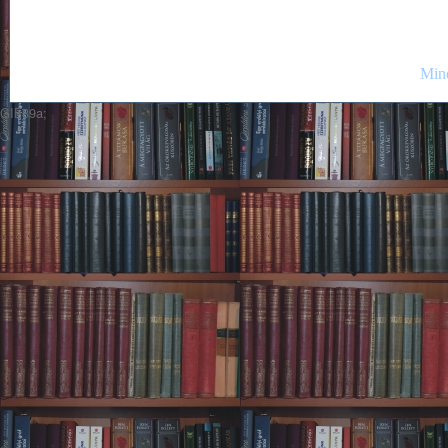
Mind
GIF89a;