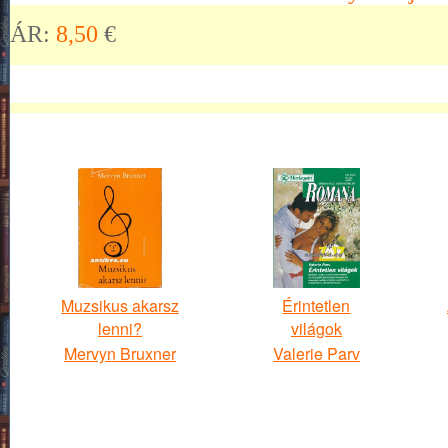
ÁR:
8,50
€
Muzsikus akarsz
Érintetlen
lenni?
világok
Mervyn Bruxner
Valerie Parv