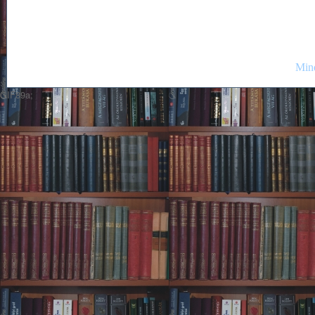
Mind
GIF89a;