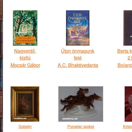
Nagyerdő,
Úton önmagunk
Berta k
kisfiú
felé
2
Mocsár Gábor
A.C. Bhaktivedanta
Bolan
Gobelin
Porcelán szobor
Krist