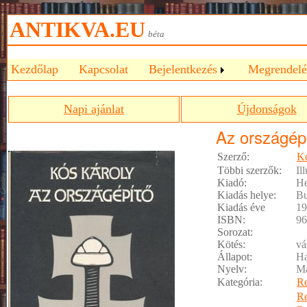
ANTIKVA.EU
béta
Kezdőlap
Kapcsolat
Bejelentkezés
Megrendelé
Napi ajánlat
Újdonságok
Az országép
Szerző:
Kó
Többi szerzők:
Il
Kiadó:
He
Kiadás helye:
Bu
Kiadás éve
19
ISBN:
96
Sorozat:
Kötés:
vá
Állapot:
Ha
Nyelv:
M
Kategória:
R
R