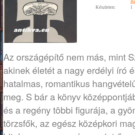
R
Készleten:
1
Az országépítő nem más, mint Sz
akinek életét a nagy erdélyi író é
hatalmas, romantikus hangvételű
meg. S bár a könyv középpontjába
és a regény többi figurája, a gy
törzsfők, az egész középkori mag