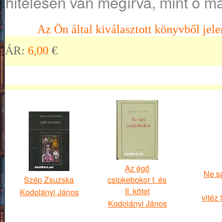
hitelesen van megírva, mint ő m
Az Ön által kiválasztott könyvből jele
ÁR:
6,00
€
Az égő
Ne sár
Szép Zsuzska
csipkebokor I. és
II. kötet
Kodolányi János
vitéz
Kodolányi János