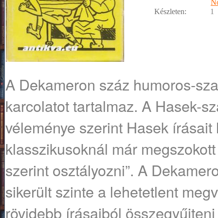
No
Készleten:
1
A Dekameron száz humoros-szatí
karcolatot tartalmaz. A Hasek-sz
véleménye szerint Hasek írásait 
klasszikusoknál már megszokott 
szerint osztályozni”. A Dekame
sikerült szinte a lehetetlent megv
rövidebb írásaiból összegyűjteni