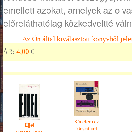
emellett azokat, amelyek az olv
előreláthatólag közkedveltté váln
Az Ön által kiválasztott könyvből jele
ÁR:
4,00
€
Kímélem az
Éjjel
idegeimet