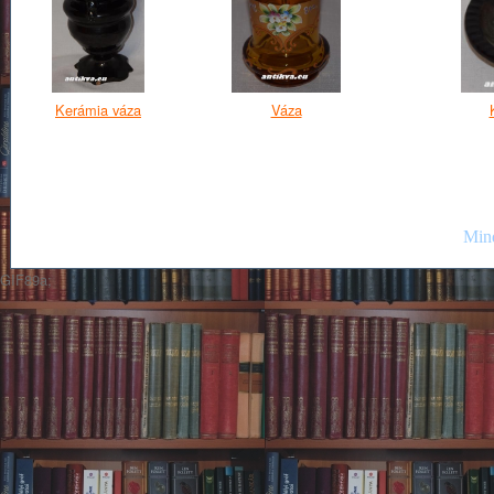
Kerámia váza
Váza
Mind
GIF89a;