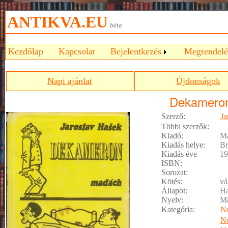
ANTIKVA.EU
béta
Kezdőlap
Kapcsolat
Bejelentkezés
Megrendelé
Napi ajánlat
Újdonságok
Dekamero
Szerző:
Ja
Többi szerzők:
Kiadó:
M
Kiadás helye:
Br
Kiadás éve
19
ISBN:
Sorozat:
Kötés:
vá
Állapot:
Ha
Nyelv:
M
Kategória:
No
No