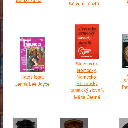
Balázs Anna
Sólyom László
Slovensko-
Nemeský,
Hatos fogat
Nemecko-
ci
Slovenský
Jenna Lee Joyce
Pe
turistický slovník
Mária Čierná