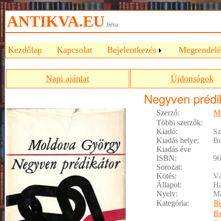
ANTIKVA.EU
béta
Kezdőlap
Kapcsolat
Bejelentkezés
Megrendelé
Napi ajánlat
Újdonságok
Negyven prédi
Szerző:
M
Többi szerzők:
Kiadó:
Sz
Kiadás helye:
Bu
Kiadás éve
ISBN:
96
Sorozat:
Kötés:
Vá
Állapot:
Ha
Nyelv:
M
Kategória:
R
R