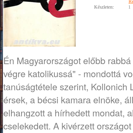
R
Készleten:
1
Én Magyarországot előbb rabbá 
végre katolikussá" - mondottá vo
tanúságtétele szerint, Kollonich 
érsek, a bécsi kamara elnöke, ál
elhangzott a hírhedett mondat, a
cselekedett. A kivérzett országo