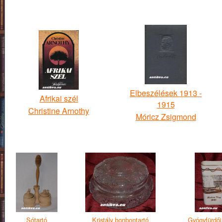
Elbeszélések 1913 -
Afrikai szél
1915
Christine Arnothy
Móricz Zsigmond
Sótartó
Kristály bonbontartó
Gyógyfürdői