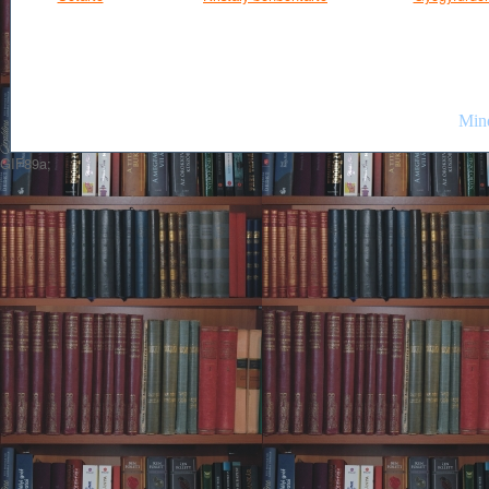
Mind
GIF89a;