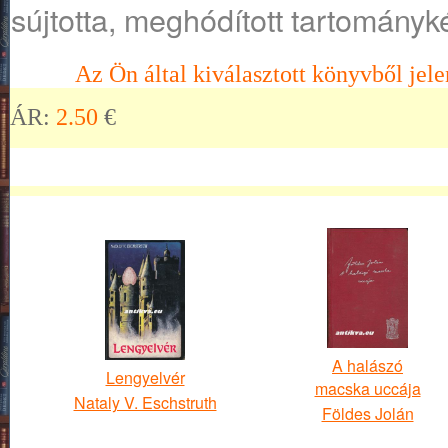
sújtotta, meghódított tartományké
Az Ön által kiválasztott könyvből jele
ÁR:
2.50
€
A halászó
Lengyelvér
macska uccája
Nataly V. Eschstruth
Földes Jolán