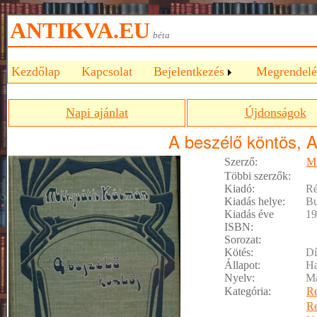
ANTIKVA.EU
béta
Kezdőlap
Kapcsolat
Bejelentkezés
Megrendelé
Napi ajánlat
Újdonságok
A beszélő köntös, A 
Szerző:
Mi
Többi szerzők:
Kiadó:
Ré
Kiadás helye:
Bu
Kiadás éve
19
ISBN:
Sorozat:
Kötés:
Dí
Állapot:
Ha
Nyelv:
M
Kategória:
R
R