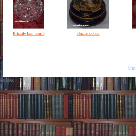
Kristály hamutartó
Ékszer doboz
Mind
GIF89a;