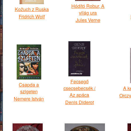
Hódító Robur, A
Kožuch z Ruska
világ ura
Fridrich Wolf
Jules Verne
Fecsegő
Csapda a
csecsebecsék /
A k
szigeten
Az apáca
Orcz
Nemere István
Denis Diderot