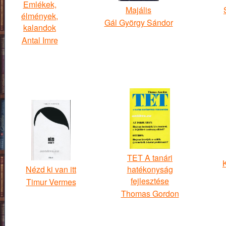
Emlékek,
Majális
élmények,
Gál György Sándor
kalandok
Antal Imre
TET A tanári
K
Nézd ki van itt
hatékonyság
fejlesztése
Timur Vermes
Thomas Gordon