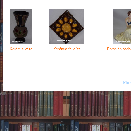
Kerámia váza
Kerámia falidísz
Porcelán szob
Mind
GIF89a;