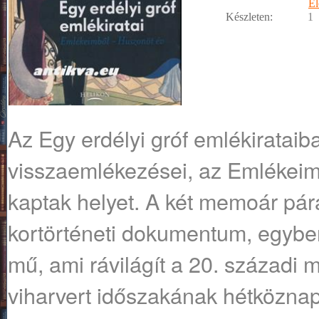
Él
Készleten:
1
Az Egy erdélyi gróf emlékirataib
visszaemlékezései, az Emlékeim
kaptak helyet. A két memoár pár
kortörténeti dokumentum, egyben
mű, ami rávilágít a 20. századi 
viharvert időszakának hétköznapj