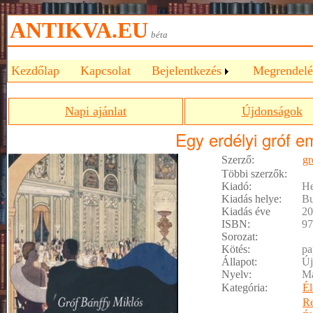
ANTIKVA.EU
béta
Kezdőlap
Kapcsolat
Bejelentkezés
Megrendelé
Napi ajánlat
Újdonságok
Egy erdélyi gróf em
Szerző:
gr
Többi szerzők:
Kiadó:
He
Kiadás helye:
Bu
Kiadás éve
20
ISBN:
97
Sorozat:
Kötés:
pa
Állapot:
Új
Nyelv:
M
Kategória:
Él
R