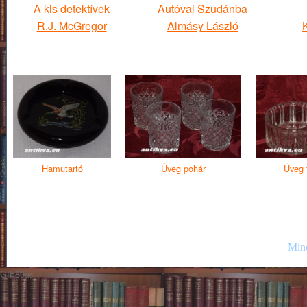
A kis detektívek
Autóval Szudánba
R.J. McGregor
Almásy László
Hamutartó
Üveg pohár
Üveg 
Mind
GIF89a;