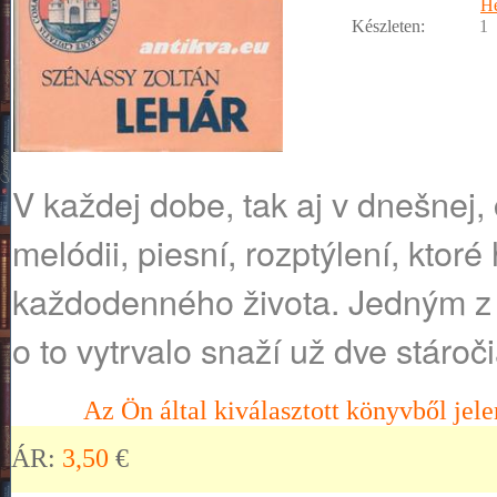
He
Készleten:
1
V každej dobe, tak aj v dnešnej, 
melódii, piesní, rozptýlení, ktor
každodenného života. Jedným z 
o to vytrvalo snaží už dve stároči
Az Ön által kiválasztott könyvből jele
ÁR:
3,50
€