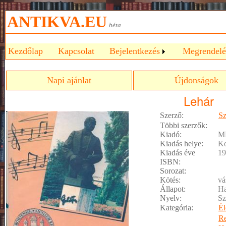
ANTIKVA.EU
béta
Kezdőlap
Kapcsolat
Bejelentkezés
Megrendelé
Napi ajánlat
Újdonságok
Lehár
Szerző:
Sz
Többi szerzők:
Kiadó:
M
Kiadás helye:
K
Kiadás éve
19
ISBN:
Sorozat:
Kötés:
vá
Állapot:
Ha
Nyelv:
Sz
Kategória:
Él
R